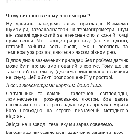
Чому виносні та чому люксметри ?
Ну давайте наведемо кілька прикладів. Візьмемо
шумоміри, газоаналізатори чи термогігрометри. Шум
він взагалі однаковий за інтенсивністю в кожній точці
приміщення. Як і концентрація газу (він як відомо,
готовий зайняти весь обсяг). Як і вологість та
температура розподіляються з часом рівномірно.
Відповідно в зазначених приладах без проблем датчик
може бути прямо вмонтований в корпус. Тому що як
такого об'єкта виміру (джерела вимірюваної величини
не існує). Цей об'єкт "розпорошений" у просторі.
А ось з люксметрами картина дещо інша.
Світильники та лампи - галогенові, світлодіодні,
люмінесцентні, розжарювання, люстри, бра
дають
світловий потік в строго заданому напрямку
і міряти
його необхідно на строго визначеній методикою
відстані.
Звідси наш взвод і теза, яку ми зараз доведемо.
Виносний датчик освітленості надзвичайно вигідний з трьох