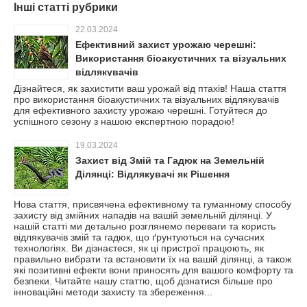
Інші статті рубрики
22.03.2024
Ефективний захист урожаю черешні:
Використання біоакустичних та візуальних
відлякувачів
Дізнайтеся, як захистити ваш урожай від птахів! Наша стаття
про використання біоакустичних та візуальних відлякувачів
для ефективного захисту урожаю черешні. Готуйтеся до
успішного сезону з нашою експертною порадою!
19.03.2024
Захист від Змій та Гадюк на Земельній
Ділянці: Відлякувачі як Рішення
Нова стаття, присвячена ефективному та гуманному способу
захисту від змійних нападів на вашій земельній ділянці. У
нашій статті ми детально розглянемо переваги та користь
відлякувачів змій та гадюк, що ґрунтуються на сучасних
технологіях. Ви дізнаєтеся, як ці пристрої працюють, як
правильно вибрати та встановити їх на вашій ділянці, а також
які позитивні ефекти вони приносять для вашого комфорту та
безпеки. Читайте нашу статтю, щоб дізнатися більше про
інноваційні методи захисту та збереження...