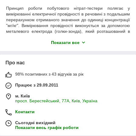
Принцип роботи побутового нітрат-тестери полягає у
вимірюванні електричної провідності в речовині з подальшим
перерахунком отриманого значення до одиниці концентрації
"мг/кг". Вимірювання провідності виконується за допомогою
металевого електрода (голки-зонда), який розташований в
торці приладу. Такий спосіб простий, але не передбачає
Показати все
іонної селекції з'єднання NO
3-
(нітратів). Тому для
отримання коректного результату потрібно дотримуватися
кількох правил виміру:
Про нас
Правило 1. Перевіряти нітрати побутовим нітрат-
тестером можна тільки у свіжих продуктах.
В побутових
приладах «прошиті» спеціальні коефіцієнти, підібрані для
98% позитивних з 43 відгуків за рік
свіжих продуктів. Тому не використовуйте побутові нітрат-
Працює з 29.09.2011
тестери для контролю нітратів в кулінарно оброблених
продуктах або інших речовинах (води, соки, маринади, сири,
м. Київ
ковбаси тощо). Отриманий в таких випадках результат не
просп. Берестейський, 77А, Київ, Україна
буде достовірним.
Правило 2. Встромляйте вимірювальну голку тільки ту
Контакти
частину продукту, яку їсте.
Нітрати накопичуються в овочах
і фруктах вкрай нерівномірно. Наприклад, концентрація
Сьогодні вихідний
Показати весь графік роботи
нітратів в кавуновій кірці і самої м'якоті кавуна може
відрізнятися в десятки разів. Тому для перевірки таких