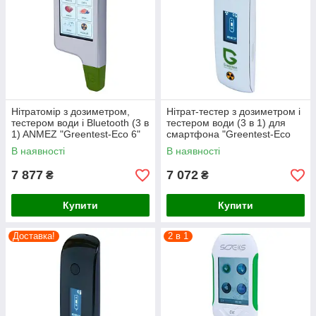
Нітратомір з дозиметром,
Нітрат-тестер з дозиметром і
тестером води і Bluetooth (3 в
тестером води (3 в 1) для
1) ANMEZ "Greentest-Eco 6"
смартфона "Greentest-Eco
Mini"
В наявності
В наявності
7 877
7 072
₴
₴
Купити
Купити
Доставка!
2 в 1