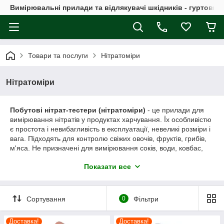
Вимірювальні прилади та відлякувачі шкідників - гуртовий
Товари та послуги
Нітратоміри
Нітратоміри
Побутові нітрат-тестери (нітратоміри)
- це прилади для
вимірювання нітратів у продуктах харчування. Їх особливістю
є простота і невибагливість в експлуатації, невеликі розміри і
вага. Підходять для контролю свіжих овочів, фруктів, грибів,
м'яса. Не призначені для вимірювання соків, води, ковбас,
сирів, сушіння, маринадів і інших продуктів c кулінарною
Показати все
обробкою.
Сортування
0
Фільтри
Доставка!
Доставка!