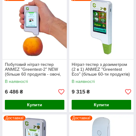
Побутовий нітрат-тестер
Нітрат-тестер з дозиметром
ANMEZ "Greentest-2" NEW
(2 в 1) ANMEZ "Greentest
(більше 60 продуктів - овочі,
Eco" (більше 60-ти продуктів)
фрукти, гриби, м'ясо, риба)
В наявності
В наявності
6 486
9 315
₴
₴
Купити
Купити
Доставка!
Доставка!