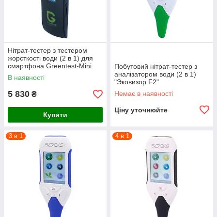
Нітрат-тестер з тестером
жорсткості води (2 в 1) для
смартфона Greentest-Mini
Побутовий нітрат-тестер з
аналізатором води (2 в 1)
В наявності
"Эковизор F2"
5 830
Немає в наявності
₴
Ціну уточнюйте
Купити
3 в 1
4 в 1