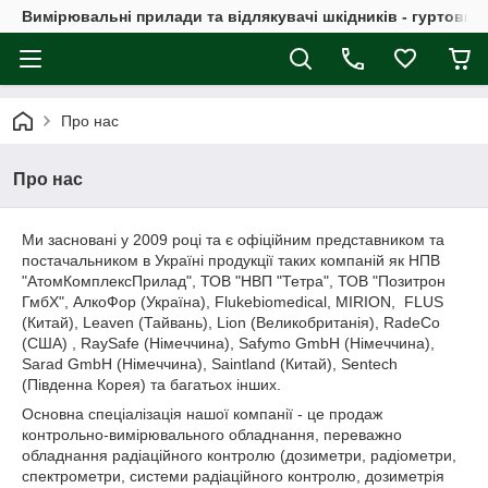
Вимірювальні прилади та відлякувачі шкідників - гуртовий
Про нас
Про нас
Ми засновані у 2009 році та є офіційним представником та
постачальником в Україні продукції таких компаній як НПВ
"АтомКомплексПрилад", ТОВ "НВП "Тетра", ТОВ "Позитрон
ГмбХ", АлкоФор (Україна), Flukebiomedical, MIRION, FLUS
(Китай), Leaven (Тайвань), Lion (Великобританія), RadeCo
(США) , RaySafe (Німеччина), Safymo GmbH (Німеччина),
Sarad GmbH (Німеччина), Saintland (Китай), Sentech
(Південна Корея) та багатьох інших.
Основна спеціалізація нашої компанії - це продаж
контрольно-вимірювального обладнання, переважно
обладнання радіаційного контролю (дозиметри, радіометри,
спектрометри, системи радіаційного контролю, дозиметрія