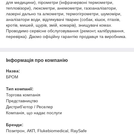
для медицини), пірометри (інфрачервоні термометри,
тепловізори), люксметри, анемометри, газоаналізатори,
лазерні дально та алкометри, термогігрометри, шумоміри,
аналізатори води, відлякувачі тварин (собак, кішок, птахів,
кротів, мишей, щурів, змій, комарів), знищувачі комах.
Проводимо сервісне обслуговування (ремонт, калібрування,
перевірка). Даємо офіційну гарантію продавця та виробника.
Інформація про компанію
Назва:
БРОМ
Тип компанії:
Торгова компанія
Представництво
Дистриб'ютор / Реселер
Компанія, що надає послуги
Бренди:
Позитрон, АКП, Flukebiomedical, RaySafe