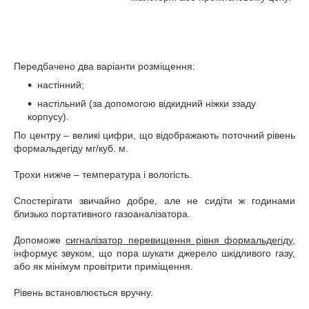
Передбачено два варіанти розміщення:
настінний;
настільний (за допомогою відкидний ніжки ззаду
корпусу).
По центру – великі цифри, що відображають поточний рівень
формальдегіду мг/куб. м.
Трохи нижче – температура і вологість.
Спостерігати звичайно добре, але не сидіти ж годинами
близько портативного газоаналізатора.
Допоможе
сигналізатор перевищення рівня формальдегіду
,
інформує звуком, що пора шукати джерело шкідливого газу,
або як мінімум провітрити приміщення.
Рівень встановлюється вручну.