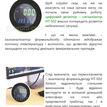
Щоб отруйні гази, на які не
реагують на наші органи нюху, не
почали свою руйнівну роботу,
цифровий детектор – сигналізатор
HT-502
вчасно попередить розвиток
небезпечної ситуації.
І що не менш важливо –
газоаналізатор формальдегіду одночасно відображає
поточну температуру і вологість
, що дозволяє відчутно
заощадити на покупці декількох вимірювальних приладів.
Слід зазначити, що термогігрометр
– аналізатор формальдегіду HT-502
Xintest відрізняється стильним
виконанням і буде відмінно
виглядати як в затишній домашній
атмосфері, на столі або
прікроватной тумбочці, так і в
майстерні або промисловому цеху.