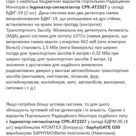
Одні з найбільш бюджетних варіантів Портальних Радіаційних
Моніторів є
Індикатор-сигналізатор СРК-АТ2327
у складі
БДКГ-19 (2 шт.) Дана система має два детектора гамма
випромінювання БДКГ-19, що розташовані на дух стійках,
встановлених на краях зони проїзду (контролю)
Транспортного Засобу. Мінімальна яку детектують Активність
(МДА) даної системи для ізотопу
137
Cs (гамма джерело, що
випромінює гамма кванти з енергією 662 кеВ (кіло електрон
Вольт)) становить 1,5 МБк (мега Беккерель) при ширині
поїзда для транспортних засобів 6 метрів і 0,32 МБк при
ширині проїзду для транспортних засобів 3 метри. Ці
значення є достатніми для надійного виявлення
радіоактивних джерел у вантажі автомобільних транспортних
засобів (вантажівок, сміттєвозів, лісовозів, фур,
контейнеровозів, контейнерів, авто, автомобілів, вантажних,
легкових і т. д.)
Якщо потрібна більш чутлива система, то для цього
збільшують чутливий об'єм детекторів і їх кількість. Одним з
варіантів Портального Радіаційного Монітора подібного типу
є
Індикатор-сигналізатор СРК-АТ2327
у складі БДРМ-05 (4
шт.) виробництва АТОМТЕХ (Білорусь) і
SaphyGATE G50
виробництва SAPHYMO/Bertin Instruments (Німеччина).