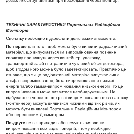
дозволялося зупинятися при проходженні через монітор.
ТЕХНІЧНІ ХАРАКТЕРИСТИКИ Портальних Радіаційних
Моніторів
Спочатку необхідно підкреслити деякі важливі моменти.
По-перше
для того , щоб можна було виявити радіоактивний
матеріал, що випускається їм випромінювання повинне
спочатку проникнути через контейнер, упаковку,
транспортний засіб і потрапити в чутливий об'єм детектора,
щоб згодом його можна було задетектировать. Практично це
означає, що якщо радіоактивний матеріал випускає лише
альфа-випромінювання, бета-випромінювання низької
енергії та/або гамма-випромінювання низької енергії, то це
випромінювання може виявитися необнаруженным. Це
відбувається через те, що рівні випромінювання поза вантажу
(контейнера) можуть виявитися нижчими від тих рівнів, які
можуть бути виявлені Портальним Радіаційним Монітором
або переносним Дозиметром.
По-друге
не всі прилади забезпечують виявлення
випромінювання всіх видів і енергій, і тому необхідно
прийняти рішення щодо того, які радіоактивні матеріали