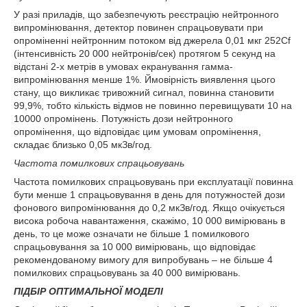
У разі приладів, що забезпечують реєстрацію нейтронного
випромінювання, детектор повинен спрацьовувати при
опроміненні нейтронним потоком від джерела 0,01 мкг
252
Cf
(інтенсивність 20 000 нейтронів/сек) протягом 5 секунд на
відстані 2-х метрів в умовах екранування гамма-
випромінювання менше 1%. Ймовірність виявлення цього
стану, що викликає тривожний сигнал, повинна становити
99,9%, тобто кількість відмов не повинно перевищувати 10 на
10000 опромінень. Потужність дози нейтронного
опромінення, що відповідає цим умовам опромінення,
складає близько 0,05 мкЗв/год.
Частота помилкових спрацьовувань
Частота помилкових спрацьовувань при експлуатації повинна
бути менше 1 спрацьовування в день для потужностей дози
фонового випромінювання до 0,2 мкЗв/год. Якщо очікується
висока робоча навантаження, скажімо, 10 000 вимірювань в
день, то це може означати не більше 1 помилкового
спрацьовування за 10 000 вимірювань, що відповідає
рекомендованому вимогу для випробувань – не більше 4
помилкових спрацьовувань за 40 000 вимірювань.
ПІДБІР ОПТИМАЛЬНОЇ МОДЕЛІ