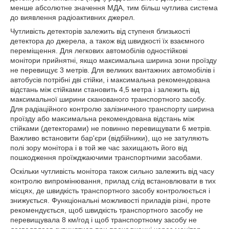
менше абсолютне значення МДА, тим більш чутлива система
до виявлення радіоактивних джерел.
Чутливість детекторів залежить від ступеня близькості
детектора до джерела, а також від швидкості їх взаємного
переміщення. Для легкових автомобілів одностійкові
монітори прийнятні, якщо максимальна ширина зони проїзду
не перевищує 3 метрів. Для великих вантажних автомобілів і
автобусів потрібні дві стійки, і максимальна рекомендована
відстань між стійками становить 4,5 метра і залежить від
максимальної ширини сканованого транспортного засобу.
Для радіаційного контролю залізничного транспорту ширина
проїзду або максимальна рекомендована відстань між
стійками (детекторами) не повинно перевищувати 6 метрів.
Важливо встановити бар'єри (відбійники), що не затуляють
полі зору монітора і в той же час захищають його від
пошкодження проїжджаючими транспортними засобами.
Оскільки чутливість монітора також сильно залежить від часу
контролю випромінювання, прилад слід встановлювати в тих
місцях, де швидкість транспортного засобу контролюється і
знижується. Функціональні можливості приладів різні, проте
рекомендується, щоб швидкість транспортного засобу не
перевищувала 8 км/год і щоб транспортному засобу не