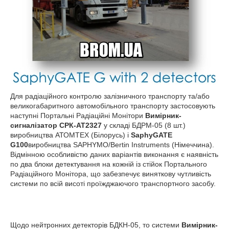
Для радіаційного контролю залізничного транспорту та/або
великогабаритного автомобільного транспорту застосовують
наступні Портальні Радіаційні Монітори
Вимірник-
сигналізатор СРК-АТ2327
у складі БДРМ-05 (8 шт.)
виробництва АТОМТЕХ (Білорусь) і
SaphyGATE
G100
виробництва SAPHYMO/Bertin Instruments (Німеччина).
Відмінною особливістю даних варіантів виконання є наявність
по два блоки детектування на кожній із стійок Портального
Радіаційного Монітора, що забезпечує виняткову чутливість
системи по всій висоті проїжджаючого транспортного засобу.
Щодо нейтронних детекторів БДКН-05, то системи
Вимірник-