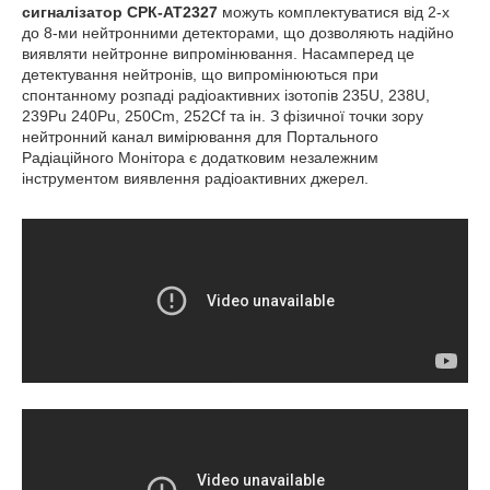
сигналізатор СРК-АТ2327
можуть комплектуватися від 2-х
до 8-ми нейтронними детекторами, що дозволяють надійно
виявляти нейтронне випромінювання. Насамперед це
детектування нейтронів, що випромінюються при
спонтанному розпаді радіоактивних ізотопів
235
U,
238
U,
239
Pu
240
Pu,
250
Cm,
252
Cf та ін. З фізичної точки зору
нейтронний канал вимірювання для Портального
Радіаційного Монітора є додатковим незалежним
інструментом виявлення радіоактивних джерел.