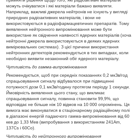
можуть очікуватися і які матеріали бажано виявляти.
Наприклад, важливі джерела нейтронів не існують у вигляді
природних радіоактивних матеріалів, і вони не
використовуються в радіофармацевтичних препаратів. Тому
виявлення нейтронного випромінювання може бути
використане як свідчення наявності ядерних матеріалів (хоча
нейтронні джерела використовуються в деяких ядерних
вимірювальних системах). З цієї причини використання
нейтронних детекторів рекомендується в тих випадках, коли
необхідно виявити незаконний обіг ядерного матеріалу.
Чутливість до гамма-випромінювання
Рекомендується, щоб при середніх показаннях 0,2 мкЗв/год
спрацьовування сигналу відбувалося при підвищенні
потужності дози 0,1 мкЗв/годину протягом періоду 1 секунди.
Ймовірність виявлення цього стану, що викликає
спрацьовування сигналу, повинна становити 99,9%, що
відповідає не більше ніж 10 відмов на 10 000 опромінень. Ця
вимога має виконуватися в стаціонарному радіаційному полі
в діапазоні енергій падаючого гамма-випромінювання від 60
кев до 1,33 Мев (випробування з використанням
241
Am,
137
Cs і
60
Co).
Чутливість до нейтронного випромінювання