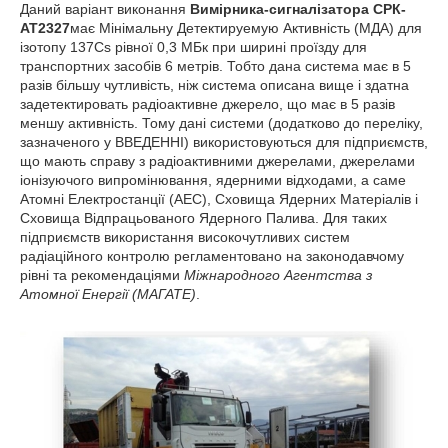
Даний варіант виконання
Вимірника-сигналізатора СРК-
АТ2327
має Мінімальну Детектируемую Активність (МДА) для
ізотопу
137
Cs рівної 0,3 МБк при ширині проїзду для
транспортних засобів 6 метрів. Тобто дана система має в 5
разів більшу чутливість, ніж система описана вище і здатна
задетектировать радіоактивне джерело, що має в 5 разів
меншу активність. Тому дані системи (додатково до переліку,
зазначеного у ВВЕДЕННІ) використовуються для підприємств,
що мають справу з радіоактивними джерелами, джерелами
іонізуючого випромінювання, ядерними відходами, а саме
Атомні Електростанції (АЕС), Сховища Ядерних Матеріалів і
Сховища Відпрацьованого Ядерного Палива. Для таких
підприємств використання високочутливих систем
радіаційного контролю регламентовано на законодавчому
рівні та рекомендаціями
Міжнародного Агентства з
Атомної Енергії (МАГАТЕ)
.