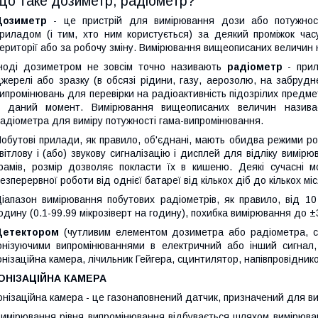
Що таке дозиметр, радіометр?
Дозиметр
- це пристрій для вимірювання дози або потужност
риладом (і тим, хто ним користується) за деякий проміжок час
ериторії або за робочу зміну. Вимірювання вищеописаних величин
ноді дозиметром не зовсім точно називають
радіометр
- прил
жерелі або зразку (в обсязі рідини, газу, аерозолю, на забрудн
ипромінювань для перевірки на радіоактивність підозрілих предмет
в даний момент. Вимірювання вищеописаних величин називає
адіометра для виміру потужності гама-випромінювання.
обутові прилади, як правило, об'єднані, мають обидва режими 
вітлову і (або) звукову сигналізацію і дисплей для відліку вимір
рамів, розмір дозволяє покласти їх в кишеню. Деякі сучасні 
езперервної роботи від однієї батареї від кількох діб до кількох міс
іапазон вимірювання побутових радіометрів, як правило, від 10
одину (0.1-99.99 мікрозіверт на годину), похибка вимірювання до 
Детектором
(чутливим елементом дозиметра або радіометра, с
онізуючими випромінюваннями в електричний або інший сигнал
онізаційна камера, лічильник Гейгера, сцинтилятор, напівпровіднико
ІОНІЗАЦІЙНА КАМЕРА
онізаційна камера - це газонаповнений датчик, призначений для в
имірювання рівня випромінювання відбувається шляхом вимірювання