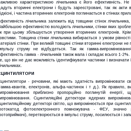
ажливою характеристикою лічильника є його ефективність. Не 
адуть вторинні електрони і будуть зареєстровані, так як акти 
ідкісні, і частина вторинних електронів поглинається в стінках при
фективність лічильника залежить від товщини стінок лічильника, 
айбільшою ефективністю володіють лічильники, стінки яких зробле
к при цьому збільшується утворення вторинних електронів. Крім 
овстими. Товщина стінки лічильника вибирається з умови рівності
атеріалі стінки. При великій товщині стінки вторинні електрони не
мпульсу струму не відбудеться. Так як гамма-випромінюван
фективність гамма - лічильників також мала і складає всього 1-2%
е, що він не дає можливість ідентифікувати частинки і визначати 
ічильниках.
СЦИНТИЛЯТОРИ
цинтилятори - речовини, які мають здатність випромінювати св
гамма-квантів, електронів, альфа-частинок і т д.). Як правило, 
ипромінювання приблизно пропорційно поглинутій енергії, 
ипромінювання. Сцинтиляційні детектори ядерних випромінюв
цинтиляційному детекторі світло, що випромінюється при сцинтиля
фотокатод фотоелектронного помножувача - ФЕУ, значно 
отоприймачі), перетворюється в імпульс струму, посилюється і запи