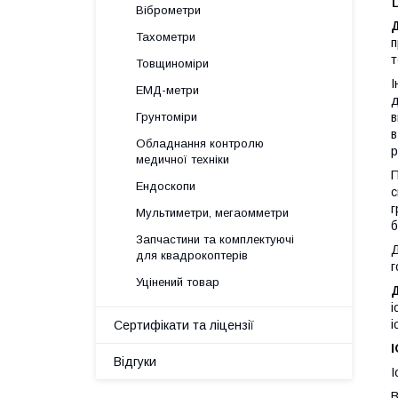
Віброметри
Тахометри
п
т
Товщиноміри
І
ЕМД-метри
д
в
Грунтоміри
Обладнання контролю
р
медичної техніки
П
Ендоскопи
с
г
Мультиметри, мегаомметри
б
Запчастини та комплектуючі
Д
для квадрокоптерів
г
Уцінений товар
і
і
Сертифікати та ліцензії
Відгуки
І
В