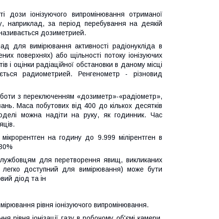
і дози іонізуючого випромінювання отриманої
у, наприклад, за період перебування на деякій
 називається дозиметрией.
ад для вимірювання активності радіонукліда в
ених поверхнях) або щільності потоку іонізуючих
ів і оцінки радіаційної обстановки в даному місці
ться радиометрией. Ренгенометр - різновид
роботи з переключенням «дозиметр»-«радіометр»,
ювань. Маса побутових від 400 до кількох десятків
моделі можна надіти на руку, як годинник. Час
яців.
 мікрорентген на годину до 9.999 мілірентген в
±30%
лужбовцям для перетворення явищ, викликаних
, легко доступний для вимірювання) може бути
вий діод та ін
имірювання рівня іонізуючого випромінювання.
 рівня іонізації газу в робочому об'ємі камери,