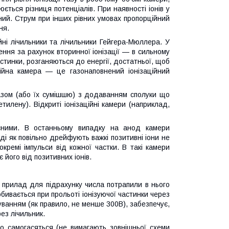
ться різниця потенціалів. При наявності іонів у
ний. Струм при інших рівних умовах пропорційний
ня.
йні лічильники та лічильники Гейгера-Мюллера. У
ння за рахунок вторинної іонізації — в сильному
астинки, розганяються до енергії, достатньої, щоб
аційна камера — це газонаповнений іонізаційний
газом (або їх сумішшю) з додаванням сполуки що
тилену). Відкриті іонізаційні камери (наприклад,
льсними. В останньому випадку на анод камери
ді як повільно дрейфують важкі позитивні іони не
ремі імпульси від кожної частки. В такі камери
 його від позитивних іонів.
 прилад для підрахунку числа потрапили в нього
бивається при прольоті іонізуючої частинки через
уванням (як правило, не менше 300В), забезпечує,
рез лічильник.
що самогасяться (не вимагають зовнішньої схеми