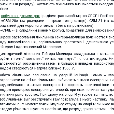
рипинення розряду). Чутливість лічильника визначається складом 
тінок.
У
побутових дозиметрах
і радіометрах виробництва СРСР і Росії за
 «СБМ-20» (за розмірами — трохи товщі олівця), СБМ-21 (як си
ридатний для жорсткого гамма - і бета-випромінювань);
 «СІ-8Б» (зі слюдяним вікном у корпусі, придатний для вимірюванн
ироке застосування лічильника Гейгера-Мюллера пояснюється висо
оду випромінювання, порівняльною простотою і дешевизною уст
ейгером і вдосконалений Мюллером.
иліндричний лічильник Гейгера-Мюллера складається з металев
рубки і тонкої металевої нитки, натягнутої по осі циліндра. 
аповнюється розрідженим газом, в більшості випадків використову
нодом створюється напруга близько 1500 У.
обота лічильника заснована на ударній іонізації. Гамма – кв
отрапляючи на стінки лічильника, вибивають з нього електрони. Ел
азу, вибивають з атомів електрони і створюють позитивні іони і 
нодом прискорює електрони до енергій, при яких починається ударн
ічильник різко зростає. При цьому на опорі R утворюється імпульс
об лічильник зміг реєструвати таку потрапила в нього частинку, л
втоматично. У момент появи імпульсу струму на опорі R виникає в
атодом різко зменшується настільки, що розряд припиняється, і лі