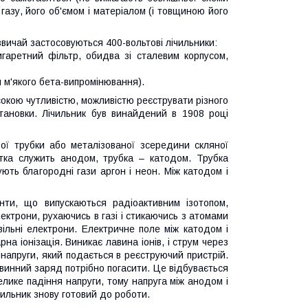
газу, його об'ємом і матеріалом (і товщиною його
звичай застосовуються 400-вольтові лічильники:
гаретний фільтр, обидва зі сталевим корпусом,
я м'якого бета-випромінювання).
кою чутливістю, можливістю реєструвати різного
ановки. Лічильник був винайдений в 1908 році
ої трубки або металізованої зсередини скляної
Нитка служить анодом, трубка – катодом. Трубка
ють благородні гази аргон і неон. Між катодом і
анти, що випускаються радіоактивним ізотопом,
ектрони, рухаючись в газі і стикаючись з атомами
вільні електрони. Електричне поле між катодом і
а іонізація. Виникає лавина іонів, і струм через
 напруги, який подається в реєструючий пристрій.
авинний заряд потрібно погасити. Це відбувається
елике падіння напруги, тому напруга між анодом і
чильник знову готовий до роботи.