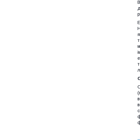
В
д
р
Е
Н
я
т
м
і
е
т
л
С
(
в
в
с
ф