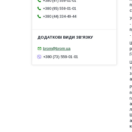
+380 (97) 559-01-01
п
+380 (95) 559-01-01
с
+380 (44) 334-49-44
-
п
-
Ш
р
brom@brom.ua
Г
+380 (73) 559-01-01
Ц
т
з
а
Р
п
г
а
л
Щ
а
к