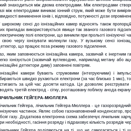
кий знаходиться між двома електродами. Між електродами створює
азі між електродами виникає іонний струм, який може бути виміря
видкості виникнення іонів і, відповідно, потужності дози опромінен
 широкому сенсі до іонізаційних камер відносять також пропорці
их приладах використовується явище так званого газового підсиле
лектричному полі електрони, що виникли при прольоті іонізуючої ч
 свою чергу іонізувати молекули газу. У вузькому сенсі іоніз
етектор, що працює поза режиму газового підсилення.
аз, яким заповнюється іонізаційна камера, зазвичай є інертним 
егко іонізується (зазвичай вуглеводню, наприклад метану або аце
онізаційні детектори диму) заповнені повітрям.
онізаційні камери бувають струмовими (інтегруючими) і імпу
бираються швидко рухаються електрони (за час близько 1 мкс), то
стигають за цей час досягти катода. Це дозволяє реєструвати ок
водять третій електрод - сітку, розташовану поблизу анода екранує
ЛІЧИЛЬНИК ГЕЙГЕРА-МЮЛЛЕРА
ічильник Гейгера, лічильник Гейгера-Мюллера - це газорозрядний
онізуючих частинок. Являє собою газонаповнений конденсатор, про
бсяг газу. Додаткова електронна схема забезпечує лічильник харч
ри необхідності, гасіння розряду і підраховує кількість розрядів че
ічильники Гейгера поділяються на ті, що не самогасяться і ті 