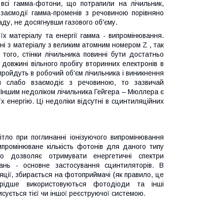
всі гамма-фотони, що потрапили на лічильник,
взаємодії гамма-променів з речовиною порівняно
ладу, не досягнувши газового об'єму.
їх матеріалу та енергії гамма - випромінювання.
ні з матеріалу з великим атомним номером Z , так
того, стінки лічильника повинні бути достатньо
 довжині вільного пробігу вторинних електронів в
 пройдуть в робочий об'єм лічильника і виникнення
ня слабо взаємодіє з речовиною, то зазвичай
. Іншим недоліком лічильника Гейгера – Мюллера є
їх енергію. Ці недоліки відсутні в сцинтиляційних
ітло при поглинанні іонізуючого випромінювання
випромінюване кількість фотонів для даного типу
що дозволяє отримувати енергетичні спектри
ань - основне застосування сцинтиляторів. В
ції, збирається на фотоприймачі (як правило, це
рідше використовуються фотодіоди та інші
сується тієї чи іншої реєструючої системою.