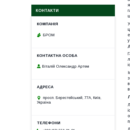
я
г
КОНТАКТИ
ш
У
ц
е
БРОМ
у
д
Г
л
і
Віталій Олександр Артем
І
з
в
в
просп. Берестейський, 77А, Київ,
Україна
Л
і
о
п
Л