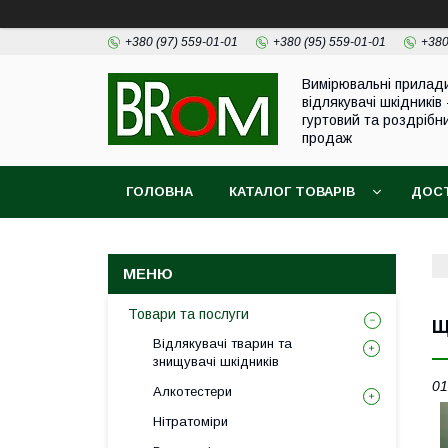
+380 (97) 559-01-01
+380 (95) 559-01-01
+380
Вимірювальні прилад
відлякувачі шкідників 
гуртовий та роздрібн
продаж
ГОЛОВНА
КАТАЛОГ ТОВАРІВ
ДОСТ
Товари та послуги
Щ
Відлякувачі тварин та
знищувачі шкідників
01
Алкотестери
Нітратоміри