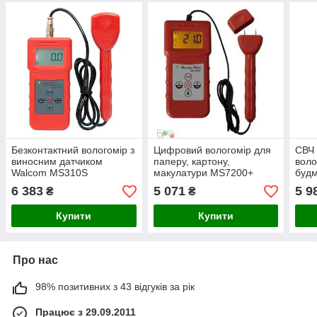
Безконтактний вологомір з
Цифровий вологомір для
СВЧ 
виносним датчиком
паперу, картону,
воло
Walcom MS310S
макулатури MS7200+
будм
6 383
5 071
5 9
₴
₴
Купити
Купити
Про нас
98% позитивних з 43 відгуків за рік
Працює з 29.09.2011