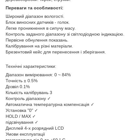
Переваги та особливості:
Широкий діапазон вологості.
Блок виносних датчиків - голок.
Легке проникнення в сипучу масу.
Контроль заданого діапазону зі світлодіодною індикацією.
Первісне обнулення показань.
Калібрування на різні матеріали.
Брезентовий кейс для перенесення і зберігання.
Технічні характеристики:
Діапазон вимірювання: 0 ~ 84%
Точність ± 0.5%
Дозвіл 0.1%
Кількість калібрувань 3
Контроль діапазону ✓
Автоматична температурна компенсація ✓
Установка "0" ✓
HOLD / MAX ✓
підсвічування ✓
Дисплей 4-х розрядний LCD
Умови експлуатації
температура від 0 до +60 ° C