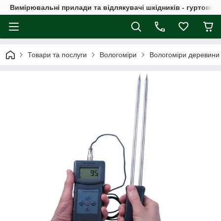
Вимірювальні прилади та відлякувачі шкідників - гуртовий
Товари та послуги
Вологоміри
Вологоміри деревини 