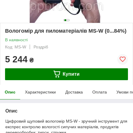
Вологомір для пиломатеріалів MS-W (0...84%)
В наявності
Код: MS-W
Роздріб
5 244
₴
Купити
Опис
Характеристики
Доставка
Оплата
Умови п
Опис
Цифровий щуповий вологомір MS-W - зручний інструмент для
експрес контролю вологості сипучих матеріалів, продуктів
деревообробки: тирси, стружки.