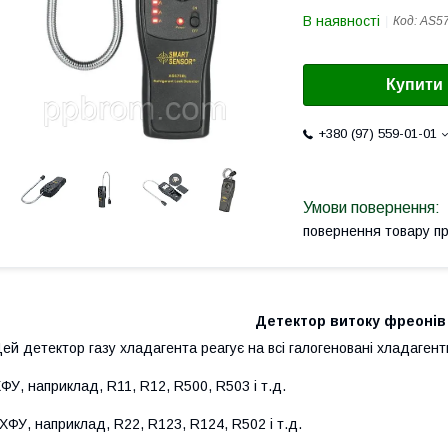
В наявності
Код:
AS5
Купити
+380 (97) 559-01-01
повернення товару п
Детектор витоку фреонів
ей детектор газу хладагента реагує на всі галогеновані хладагент
ФУ, наприклад, R11, R12, R500, R503 і т.д.
ХФУ, наприклад, R22, R123, R124, R502 і т.д.