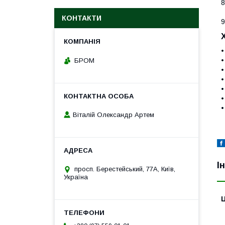
8
КОНТАКТИ
9
•
•
БРОМ
•
•
•
•
•
Віталій Олександр Артем
І
просп. Берестейський, 77А, Київ,
Україна
Ц