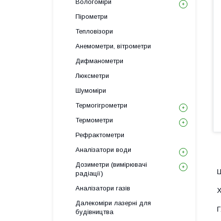
Вологоміри
Пірометри
Тепловізори
Анемометри, вітрометри
Дифманометри
Люксметри
Шумоміри
Термогігрометри
Термометри
Рефрактометри
Аналізатори води
Дозиметри (вимірювачі
Ц
радіації)
Аналізатори газів
Х
Далекоміри лазерні для
Г
будівництва