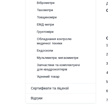
Віброметри
Д
Тахометри
Товщиноміри
ЕМД-метри
Грунтоміри
Обладнання контролю
медичної техніки
1
Ендоскопи
2
Мультиметри, мегаомметри
3
Запчастини та комплектуючі
для квадрокоптерів
4
Уцінений товар
5
Сертифікати та ліцензії
6
Відгуки
7