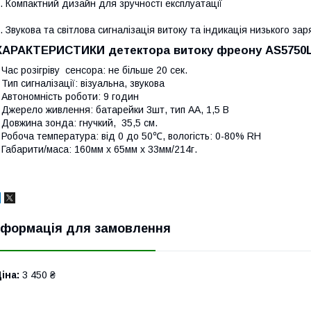
. Компактний дизайн для зручності експлуатації
. Звукова та світлова сигналізація витоку та індикація низького зар
ХАРАКТЕРИСТИКИ детектора витоку фреону AS5750L
 Час розігріву сенсора: не більше 20 сек.
 Тип сигналізації: візуальна, звукова
 Автономність роботи: 9 годин
 Джерело живлення: батарейки 3шт, тип AA, 1,5 В
 Довжина зонда: гнучкий, 35,5 см.
 Робоча температура: від 0 до 50℃, вологість: 0-80% RH
 Габарити/маса: 160мм x 65мм x 33мм/214г.
нформація для замовлення
іна:
3 450 ₴