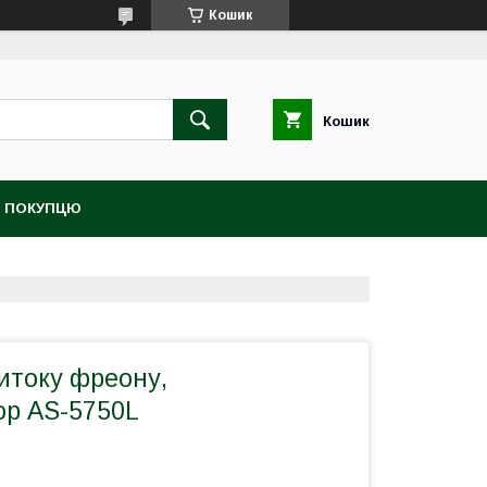
Кошик
Кошик
 ПОКУПЦЮ
итоку фреону,
ор AS-5750L