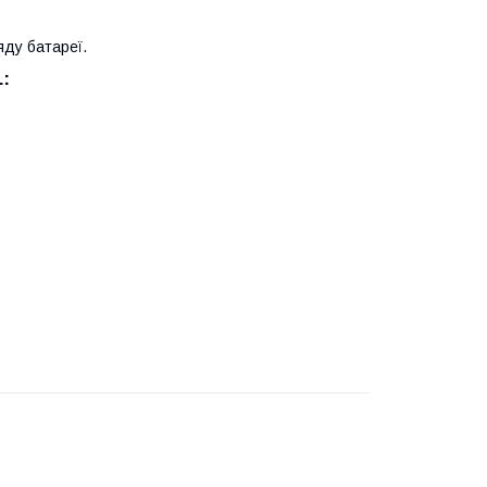
яду батареї.
: