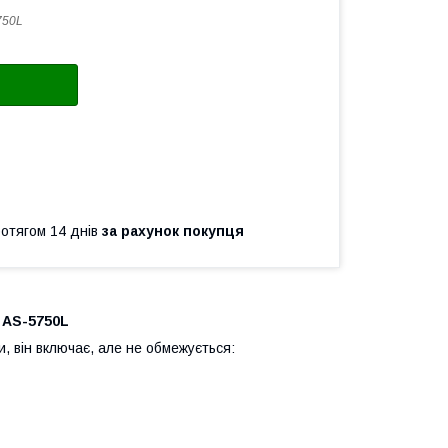
750L
ротягом 14 днів
за рахунок покупця
 AS-5750L
и, він включає, але не обмежується: