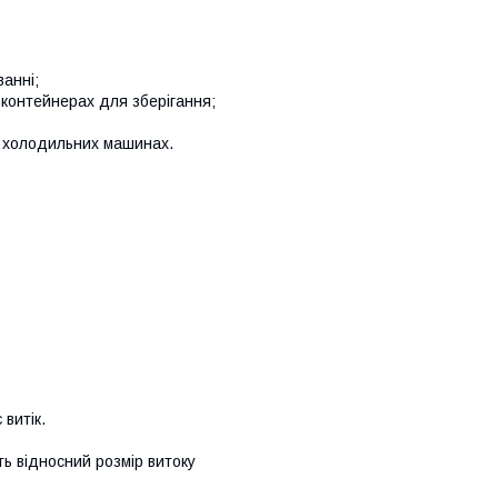
ванні;
 контейнерах для зберігання;
х холодильних машинах.
витік.
ть відносний розмір витоку