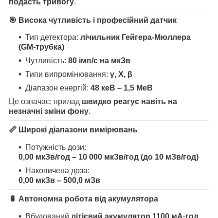
подасть тривогу
.
🎯 Висока чутливість і професійний датчик
Тип детектора:
лічильник Гейгера-Мюллера
(GM-трубка)
Чутливість:
80 імп/с на мкЗв
Типи випромінювання:
γ, X, β
Діапазон енергій:
48 кеВ – 1,5 МеВ
Це означає: прилад
швидко реагує навіть на
незначні зміни фону
.
📏 Широкі діапазони вимірювань
Потужність дози:
0,00 мкЗв/год – 10 000 мкЗв/год (до 10 мЗв/год)
Накопичена доза:
0,00 мкЗв – 500,0 мЗв
🔋 Автономна робота від акумулятора
Вбудований
літієвий акумулятор 1100 мА·год