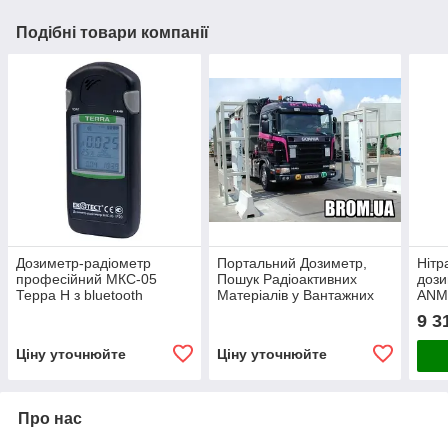
Подібні товари компанії
Дозиметр-радіометр
Портальний Дозиметр,
Нітр
професійний МКС-05
Пошук Радіоактивних
дози
Терра Н з bluetooth
Матеріалів у Вантажних
ANME
Авто на КПП
(біл
9 3
Ціну уточнюйте
Ціну уточнюйте
Про нас