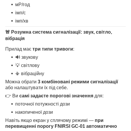
мР/год
імп/с
імп/хв
🚨 Розумна система сигналізації: звук, світло,
вібрація
Прилад має
три типи тривоги
:
🔊 звукову
💡 світлову
📳 вібраційну
Можна обрати
3 комбіновані режими сигналізації
або налаштувати їх під себе.
👉 Ви
самі задаєте порогові значення
для:
поточної потужності дози
накопиченої дози
Навіть якщо екран у сплячому режимі —
при
перевищенні порогу FNIRSI GC-01 автоматично