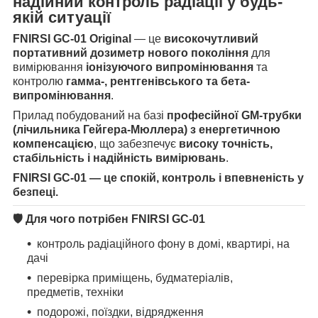
надійний контроль радіації у будь-
якій ситуації
FNIRSI GC-01 Original
— це
високочутливий
портативний дозиметр нового покоління
для
вимірювання
іонізуючого випромінювання
та
контролю
гамма-, рентгенівського та бета-
випромінювання
.
Прилад побудований на базі
професійної GM-трубки
(лічильника Гейгера-Мюллера) з енергетичною
компенсацією
, що забезпечує
високу точність,
стабільність і надійність вимірювань
.
FNIRSI GC-01 — це спокій, контроль і впевненість у
безпеці.
🛡 Для чого потрібен FNIRSI GC-01
контроль радіаційного фону в домі, квартирі, на
дачі
перевірка приміщень, будматеріалів,
предметів, техніки
подорожі, поїздки, відрядження