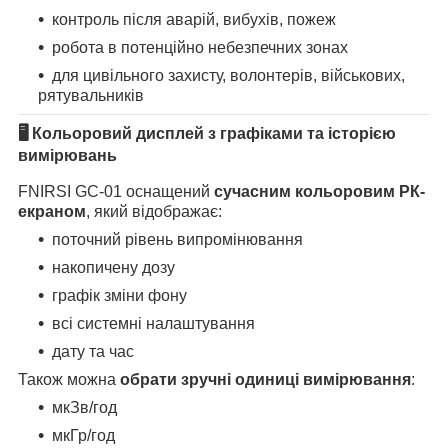
контроль після аварій, вибухів, пожеж
робота в потенційно небезпечних зонах
для цивільного захисту, волонтерів, військових,
рятувальників
🖥 Кольоровий дисплей з графіками та історією
вимірювань
FNIRSI GC-01 оснащений
сучасним кольоровим РК-
екраном
, який відображає:
поточний рівень випромінювання
накопичену дозу
графік зміни фону
всі системні налаштування
дату та час
Також можна
обрати зручні одиниці вимірювання
:
мкЗв/год
мкГр/год