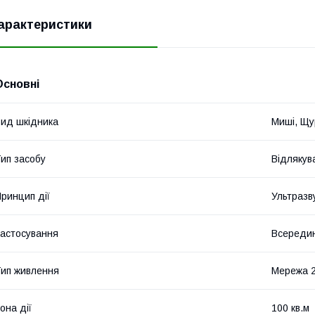
арактеристики
Основні
ид шкідника
Миші, Щу
ип засобу
Відлякув
ринцип дії
Ультразв
астосування
Всередин
ип живлення
Мережа 2
она дії
100 кв.м