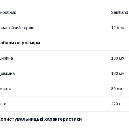
иробник
Saintland
арантійний термін
12 мес
Габаритні розміри
Ширина
130 мм
Довжина
130 мм
исота
80 мм
ага
270 г
Користувальницькі характеристики