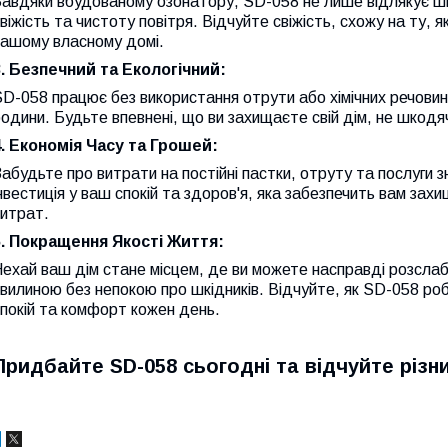
авдяки вбудованому озонатору, SD-058 не лише відлякує шк
віжість та чистоту повітря. Відчуйте свіжість, схожу на ту, 
вашому власному домі.
3. Безпечний та Екологічний:
D-058 працює без використання отрути або хімічних речовин
одини. Будьте впевнені, що ви захищаєте свій дім, не шкодя
4. Економія Часу та Грошей:
абудьте про витрати на постійні пастки, отруту та послуги 
нвестиція у ваш спокій та здоров'я, яка забезпечить вам зах
витрат.
5. Покращення Якості Життя:
Нехай ваш дім стане місцем, де ви можете насправді розсл
вилиною без непокою про шкідників. Відчуйте, як SD-058 р
покій та комфорт кожен день.
Придбайте SD-058 сьогодні та відчуйте різн