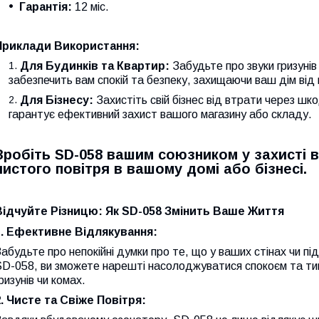
Гарантія:
12 міс.
Приклади Використання:
Для Будинків та Квартир:
Забудьте про звуки гризунів
забезпечить вам спокій та безпеку, захищаючи ваш дім від
Для Бізнесу:
Захистіть свій бізнес від втрати через шк
гарантує ефективний захист вашого магазину або складу.
Зробіть SD-058 вашим союзником у захисті ві
чистого повітря в вашому домі або бізнесі.
Відчуйте Різницю: Як SD-058 Змінить Ваше Життя
1. Ефективне Відлякування:
абудьте про непокійні думки про те, що у ваших стінах чи пі
SD-058, ви зможете нарешті насолоджуватися спокоєм та ти
ризунів чи комах.
2. Чисте та Свіже Повітря: