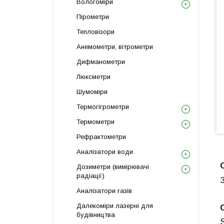
Вологоміри
Пірометри
Тепловізори
Анемометри, вітрометри
Дифманометри
Люксметри
Шумоміри
Термогігрометри
Термометри
Рефрактометри
Аналізатори води
Дозиметри (вимірювачі
радіації)
З
Аналізатори газів
Далекоміри лазерні для
будівництва
S