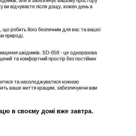
ідників, але й забезпечує вашому простору
яку ви відчуваєте після дощу, кожен день в
, що робить його безпечним для вас та вашої
чи природі.
знищення шкідників. SD-058 - це одноразова
ищений та комфортний простір без постійних
абитися та насолоджуватися кожною
обить ваше життя кращим, забезпечуючи вам
ицю в своєму домі вже завтра.