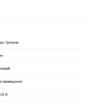
ри, Гризуни
ач
уковий
і приміщення
20 В