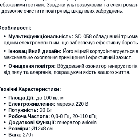
ебажаними гостями. Завдяки ультразвуковим та електромагні
 дозволяє очистити повітря від шкідливих забруднень.
Особливості:
Мультифункціональність:
SD-058 обладнаний трьома 
одним електромагнітним, що забезпечує ефективну боротьб
Інноваційний дизайн:
Його міцний корпус інтегрується 
максимальне охоплення приміщення і ефективний захист.
Очищення повітря:
Вбудований озонатор генерує потік
від пилу та алергенів, покращуючи якість вашого життя.
Технічні Характеристики:
Площа Дії:
до 100 кв. м
Електроживлення:
мережа 220 В
Потужність:
20 Вт
Робоча Частота:
0,8-8 Гц, 20-110 кГц
Додаткові Функції:
генератор аніонів
Розміри:
Ø13х8 см
Вага:
270 г