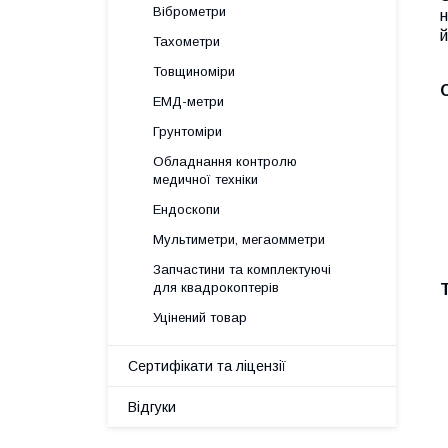
Віброметри
н
й
Тахометри
Товщиноміри
ЕМД-метри
Грунтоміри
Обладнання контролю
медичної техніки
Ендоскопи
Мультиметри, мегаомметри
Запчастини та комплектуючі
для квадрокоптерів
Уцінений товар
Сертифікати та ліцензії
Відгуки