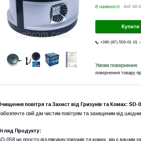
В наявності
Код:
SD-0
Купити
+380 (97) 559-01-01
повернення товару п
Очищення повітря та Захист від Гризунів та Комах: SD-
абезпечте свій дім чистим повітрям та захищеним від шкідни
Огляд Продукту:
D-058 не просто відлякувач гризунів та комах, він є вашим з