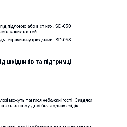
 під підлогою або в стінах. SD-058
 небажаних гостей.
оду, спричинену гризунами. SD-058
д шкідників та підтримці
длозі можуть таїтися небажані гості. Завдяки
шою в вашому домі без жодних слідів