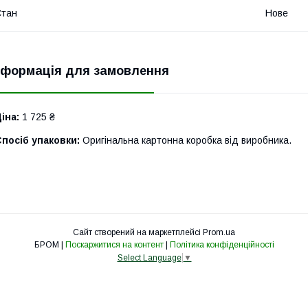
Стан
Нове
нформація для замовлення
іна:
1 725 ₴
посіб упаковки:
Оригінальна картонна коробка від виробника.
Сайт створений на маркетплейсі
Prom.ua
БРОМ |
Поскаржитися на контент
|
Політика конфіденційності
Select Language
▼