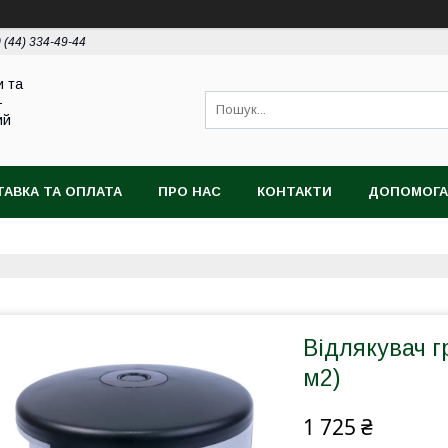
 (44) 334-49-44
и та
-
ий
АВКА ТА ОПЛАТА
ПРО НАС
КОНТАКТИ
ДОПОМОГА
Відлякувач г
м2)
1 725 ₴