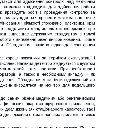
вується для здійснення контролю над медичним
д оптимально підходить для здійснення роботи
які проводять робіт з проведення контролю за
ю приладу вдається провести максимально точне
інювання і кількості споживаної електрики. Крім
е представити дані, які містять інформацію про
рилад відповідає державним стандартам в галузі
роботи з виявлення рівня випромінювання. Пряме
я. Обладнання повністю відповідає санітарним
є хороші показники за терміном експлуатації і
 дисплей. Наявний детектор з'єднується з пультом
тандартний пакет поставки. При необхідності
раторії, а також в необхідному випадку – як
лідження. Обладнання може бути підключений до
ліджень виводяться на монітор для подальшого
до самим різним медичним або рентгенівським
афи, різних апаратах хірургічного призначення,
х досліджень (як стаціонарного характеру, так і
й дослідження стоматологічних приладів, а також
в, наприклад, в режимі рентгеноскопії. Під час