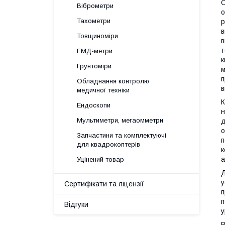
О
Віброметри
о
Тахометри
р
в
Товщиноміри
в
т
ЕМД-метри
к
Грунтоміри
м
п
Обладнання контролю
в
медичної техніки
К
Ендоскопи
н
Мультиметри, мегаомметри
д
о
Запчастини та комплектуючі
п
для квадрокоптерів
к
а
Уцінений товар
Д
у
Сертифікати та ліцензії
п
п
Відгуки
у
В