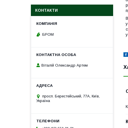
р
КОНТАКТИ
п
В
у
с
БРОМ
у
Віталій Олександр Артем
Х
просп. Берестейський, 77А, Київ,
Україна
К