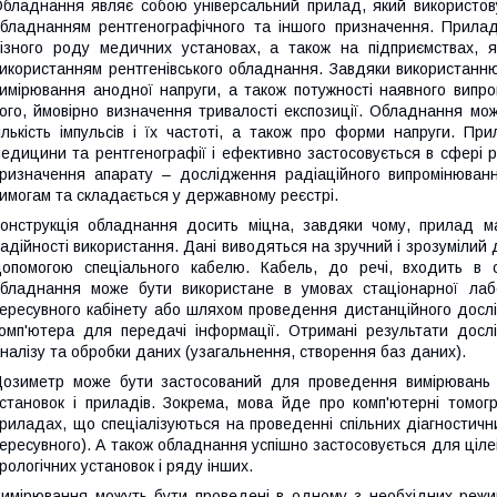
бладнання являє собою універсальний прилад, який використо
бладнанням рентгенографічного та іншого призначення. Прила
ізного роду медичних установах, а також на підприємствах, 
икористанням рентгенівського обладнання. Завдяки використанн
имірювання анодної напруги, а також потужності наявного випром
ого, ймовірно визначення тривалості експозиції. Обладнання мож
ількість імпульсів і їх частоті, а також про форми напруги. П
едицини та рентгенографії і ефективно застосовується в сфері 
ризначення апарату – дослідження радіаційного випромінюванн
имогам та складається у державному реєстрі.
онструкція обладнання досить міцна, завдяки чому, прилад ма
адійності використання. Дані виводяться на зручний і зрозумілий
опомогою спеціального кабелю. Кабель, до речі, входить в с
бладнання може бути використане в умовах стаціонарної лабо
ересувного кабінету або шляхом проведення дистанційного дос
омп'ютера для передачі інформації. Отримані результати дос
налізу та обробки даних (узагальнення, створення баз даних).
озиметр може бути застосований для проведення вимірювань 
становок і приладів. Зокрема, мова йде про комп'ютерні томогр
риладах, що спеціалізуються на проведенні спільних діагностични
ересувного). А також обладнання успішно застосовується для ціле
рологічних установок і ряду інших.
имірювання можуть бути проведені в одному з необхідних режимі