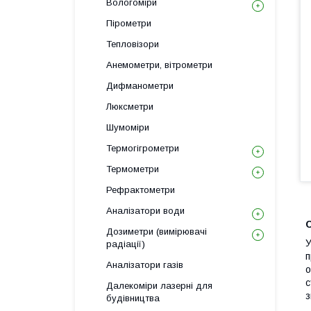
Вологоміри
Пірометри
Тепловізори
Анемометри, вітрометри
Дифманометри
Люксметри
Шумоміри
Термогігрометри
Термометри
Рефрактометри
Аналізатори води
Дозиметри (вимірювачі
У
радіації)
п
Аналізатори газів
о
с
Далекоміри лазерні для
з
будівництва