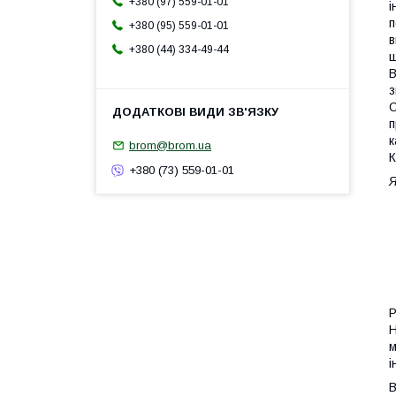
+380 (97) 559-01-01
і
п
+380 (95) 559-01-01
в
+380 (44) 334-49-44
щ
В
з
О
п
к
brom@brom.ua
К
+380 (73) 559-01-01
Я
Р
Н
м
і
В