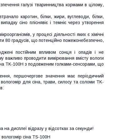
зпечення галузі тваринництва кормами в цілому,
трачало каротин, білки, жири, вуглеводи, білки,
ипадку сіно пліснявіє і темніє через утворення
роорганізмів, у процесі діяльності яких є хімічні
и 80 градусів, що потенційно пожежонебезпечно,
коджені постійним впливом сонця і опадів і не
ому важливо проводити вимірювання вмісту вологи
р сіна TK-100H з подовженим голками-сенсорами, що
ження, першочергове значення має періодичний
вологомір для сіна, трави, силосу та соломи TK-
в:
 на дисплеї відразу у відсотках за секунди!
 вологомір сіна TS-100H