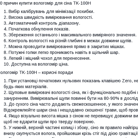
0 причин купити вологомір для сіна TK-100H
Вибір калібрувань для мінімізації похибки.
Висока швидкість вимірювання вологості.
Автоматичний контроль діапазону.
Початкова обнулення показів.
Збереження останнього і максимального виміряного значення.
Контроль вологості на різній глибині в межах довжини щупів.
Можна проводити вимірювання прямо в закритих мішках.
Потужні голки легко проникають навіть в щільний шар.
Легкий і міцний чохол для перенесення.
Доступна на вологомір ціна.
ологомір TK-100H – корисні поради
При установці початкових нульових показань клавішею Zero, н
будь-яких матеріалів.
Щуповые вимірювачі вологості сіна, як і функціонально подібні
зануренням. Вимірювальні щупи повинні бути на 80-90% в дослід
До сухого сіна часто додають свежескошенное, у якого значенн
Відокремлюйте шари сіна і нещодавно скошеної трави, щоб пров
Якщо візуально висота мішка з сіном не перевищує довжини ви
щоб не вдарити щупи про тверду поверхню.
У нижній, верхній частині копиці і збоку, сіно як правило найгі
внизу скупчується волога, пройшовши крізь стіг під дією гравіта