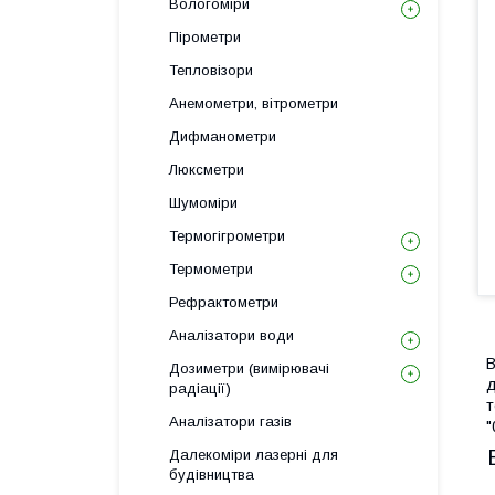
Вологоміри
Пірометри
Тепловізори
Анемометри, вітрометри
Дифманометри
Люксметри
Шумоміри
Термогігрометри
Термометри
Рефрактометри
Аналізатори води
В
Дозиметри (вимірювачі
д
радіації)
т
Аналізатори газів
"
Далекоміри лазерні для
будівництва