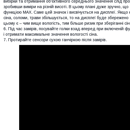
вибірки та отримання об'єктивного середнього значення слід прово
зробивши виміри на різній висоті. В цьому плані дуже зручно, 
функцією MAX. Саме цей значок і висвічується на дисплеї. Якщо 
сіна, соломи, трави збільшується, то на дисплеї буде збережено
цьому є – чим вище вологість, тим більше ризик при зберіганні сін
Під час замірів, посувайте голки взад-вперед при включеній ф
і отримати максимальне значення вологості сіна.
Протирайте сенсори сухою ганчіркою після замірів.