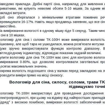
аведемо приклади. Дрібні партії сіна, наприклад для живлення 
риватники, які купують невеликі обсяги 5-10 мішків. За одним 
акладні витрати.
об сіно зберігалася з мінімальними втратами поживних реч
еревищувати 16-17%. Навіть якщо продавець запевняє, що все сіно 
амостійно.
а вимірювання вологості в одному мішку піде 5 секунд. Таким чин
 сіні в 10 мішках.
ологомір для сіна і соломи TK-100H може вимірювати вологість
ішковину, але щоб тара не ушкодилася, можна розв'язати мотузки 
уже зручно використовувати функцію контролю діапазону. Вс
вітлодіодному індикатору, відповідає показник заданій величині.
упити вологомір для сіна TK-100H має сенс для контролю вологост
имірювання 0-80%, що дозволяє контролювати заготівельні про
осягає максимальних значень.
окрема вологість подсохшего сіна у валках перед закладкою на 
роводити виміри прямо на місці сінокосу.
Вологомір для сіна, силосу, соломи, трави TK
підвищуємо точн
ологомір TK-100H використовує для проведення дослідження в
лектропровідності, при цьому на відміну від найпростіших приладів 
ідряд" з високою похибкою, вимірювач вологості забезпечений к