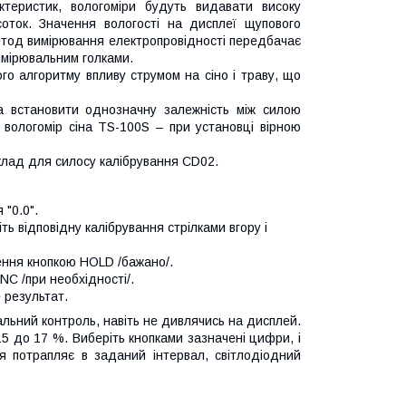
актеристик, вологоміри будуть видавати високу
соток. Значення вологості на дисплеї щупового
 метод вимірювання електропровідності передбачає
имірювальним голками.
го алгоритму впливу струмом на сіно і траву, що
на встановити однозначну залежність між силою
і вологомір сіна TS-100S – при установці вірною
клад для силосу калібрування CD02.
"0.0".
ть відповідну калібрування стрілками вгору і
ення кнопкою HOLD /бажано/.
NC /при необхідності/.
е результат.
льний контроль, навіть не дивлячись на дисплей.
5 до 17 %. Виберіть кнопками зазначені цифри, і
я потрапляє в заданий інтервал, світлодіодний