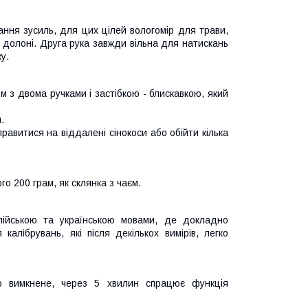
ання зусиль, для цих цілей вологомір для трави,
долоні. Друга рука завжди вільна для натискань
у.
м з двома ручками і застібкою - блискавкою, який
.
равитися на віддалені сінокоси або обійти кілька
о 200 грам, як склянка з чаєм.
лійською та українською мовами, де докладно
алібрувань, які після декількох вимірів, легко
ло вимкнене, через 5 хвилин спрацює функція