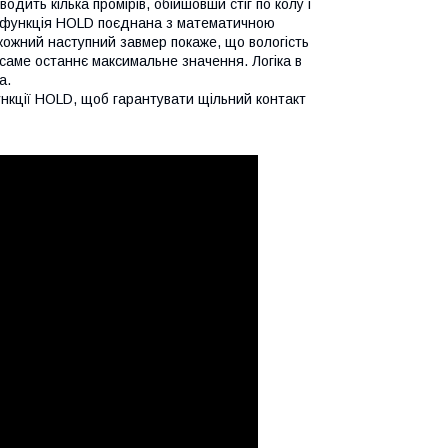
дить кілька промірів, обійшовши стіг по колу і
що функція HOLD поєднана з математичною
кожний наступний завмер покаже, що вологість
 саме останнє максимальне значення. Логіка в
а.
ункції HOLD, щоб гарантувати щільний контакт