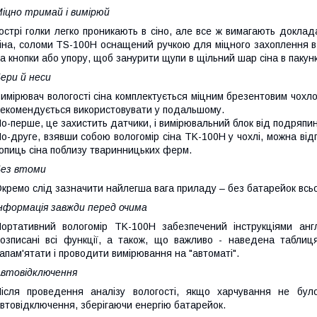
іцно тримай і вимірюй
острі голки легко проникають в сіно, але все ж вимагають доклад
іна, соломи TS-100H оснащений ручкою для міцного захоплення в 
а кнопки або упору, щоб занурити щупи в щільний шар сіна в пакунк
ери й неси
имірювач вологості сіна комплектується міцним брезентовим чохло
екомендується використовувати у подальшому.
о-перше, це захистить датчики, і вимірювальний блок від подряпин
о-друге, взявши собою вологомір сіна TK-100H у чохлі, можна відп
опиць сіна поблизу тваринницьких ферм.
Без втоми
кремо слід зазначити найлегша вага приладу – без батарейок всьог
нформація завжди перед очима
ортативний вологомір TK-100H забезпечений інструкціями анг
озписані всі функції, а також, що важливо - наведена таблиця к
апам'ятати і проводити вимірювання на "автоматі".
втовідключення
ісля проведення аналізу вологості, якщо харчування не бу
втовідключення, зберігаючи енергію батарейок.