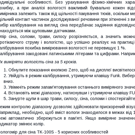
ндивідуальні особливості. Без урахування фізико-хімічних хар
охибку, а при аналізі вологості важливий буквально кожен від
имірника залежить також від щільності пакування тюків, оскільки
ільний контакт частинок досліджуваної речовини при зіткненні з в
ибір калібрування на вигляд сіна передбачає задіяння відповідно
находяться між щуповыми датчиками.
пір сіна, соломи, трави, силосу розрізняється, а значить мож
ротікаючого струму і вологістю, що успішно реалізує на практиц
алібрування похибка вимірювання вологості не перевищує 1 %.
алібрування закодовані латинськими літерами та цифрами. Напри
к виміряти вологість сіна за 5 кроків.
Обнулите показання кнопкою Zero, щоб на дисплеї висвітилося 
Увійдіть в режим калібрування, утримуючи клавішу Funk. Вибері
вниз.
Увімкніть режим запам'ятовування останнього виміряного знач
Встановіть межі діапазону, натиснувши і утримуючи клавішу FU
Занурте щупи в шар трави, силосу, сіна, соломи і спостерігайт
ежим контролю діапазону дозволяє здійснювати прискорений візуа
априклад, необхідно, щоб вміст вологи знаходилося в межах від 1
ежі автоматично збережуться в пам'яті. Якщо виміряне значенн
ндикатор змінює колір.
ологомір для сіна TK-100S - 5 корисних особливостей