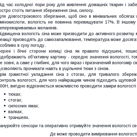
ід час холодної пори року для живлення домашніх тварин і забе
остро стоїть питання збереження сіна, силосу.
ля довгострокового зберігання, щоб сіно в мінімальних обсягах в
мінокислоти, вологість не повинна перевищувати 17%. В іншому в
еперевариваемых меланінів.
ідвищена вологість сіна може призводити до активного розвитку мік
еакції призводять до самозапалювання, температура може досягат
собливо в суху погоду.
ерхні і бічні сторони копиці сіна як правило підсушені, пош
ідображають об'єктивну картину - середнє значення вологості, т
е зовні, а саме у глибині, для чого якраз і призначений вологомі
озволяють проникати навіть в ущільнені тюки з сіном.
рім грамотної укладання сіна з стогах, для тривалого збере
онтроль вологості, для чого найкращим чином підходить щуповой 
00H, вигідно відрізняється можливістю проводити заміри вологості 
тюках;
стогах;
силосних ямах;
валках;
траншеях.
анурюйте сенсори та оперативно отримуйте значення вологості сіна
Де може проводити вимірювання вологості