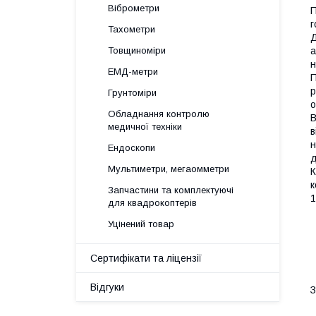
Віброметри
П
г
Тахометри
Д
а
Товщиноміри
н
ЕМД-метри
П
р
Грунтоміри
о
Обладнання контролю
В
медичної техніки
в
н
Ендоскопи
д
Мультиметри, мегаомметри
К
к
Запчастини та комплектуючі
1
для квадрокоптерів
Уцінений товар
Сертифікати та ліцензії
Відгуки
З