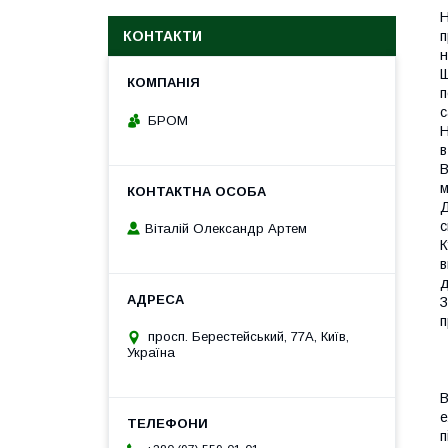
Н
п
КОНТАКТИ
н
Щ
п
с
БРОМ
Н
в
В
м
Д
с
Віталій Олександр Артем
К
в
д
З
п
просп. Берестейський, 77А, Київ,
Україна
В
е
п