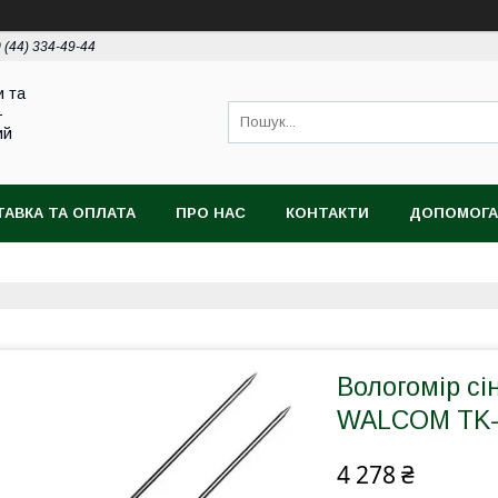
 (44) 334-49-44
и та
-
ий
АВКА ТА ОПЛАТА
ПРО НАС
КОНТАКТИ
ДОПОМОГА
Вологомір сі
WALCOM TK-
4 278 ₴