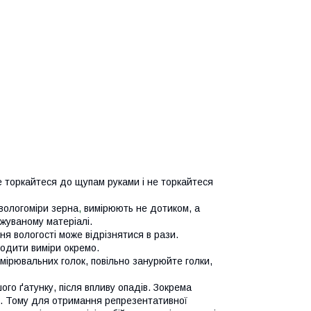
е торкайтеся до щупам руками і не торкайтеся
 вологоміри зерна
,
вимірюють не дотиком, а
жуваному матеріалі.
я вологості може відрізнятися в рази.
одити виміри окремо.
мірювальних голок, повільно занурюйте голки,
ршого ґатунку, після впливу опадів. Зокрема
ції. Тому для отримання репрезентативної