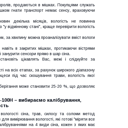
кролів, продаються в мішках. Покупцями служать
мішком гнати транспорт немає сенсу, враховуючи
овин декілька місяців, вологість не повинна
"у відмінному стані", краще перевірити вологість
ом, за хвилину можна проаналізувати вміст вологи
 навіть в закритих мішках, протикаючи вістрями
і занурити сенсори прямо в шар сіна.
тановіть цікавлять Вас, межі і слідкуйте за
і на всіх етапах, за рахунок широкого діапазону
цеси під час скошування трави, вологість якої
зберігання може становити 25-20 %, що дозволяє
-100H – вибираємо калібрування,
ість
ологості сіна, трав, силосу та соломи метод
для вимірювання вологості, які готові "міряти все
алібруваннями на 4 види сіна, кожен з яких має