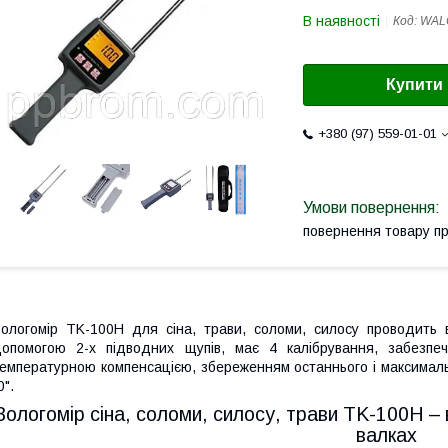
В наявності
Код:
WAL
Купити
+380 (97) 559-01-01
повернення товару п
ологомір TK-100H для сіна, трави, соломи, силосу проводить 
опомогою 2-х підводних щупів, має 4 калібрування, забезпе
емпературною компенсацією, збереженням останнього і максималь
0".
Вологомір сіна, соломи, силосу, трави TK-100H – 
валках