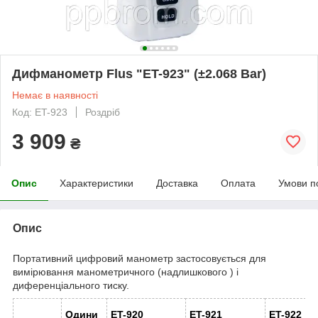
Дифманометр Flus "ET-923" (±2.068 Bar)
Немає в наявності
Код: ET-923
Роздріб
3 909
₴
Опис
Характеристики
Доставка
Оплата
Умови п
Опис
Портативний цифровий манометр застосовується для
вимірювання манометричного (надлишкового ) і
диференціального тиску.
Одини
ET-920
ET-921
ET-922