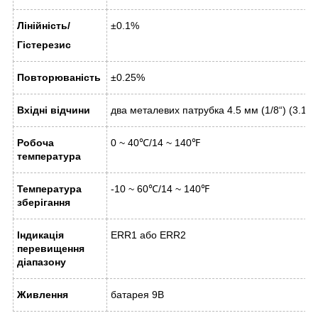
Лінійність/
±0.1%
Гістерезис
Повторюваність
±0.25%
Вхідні відчини
два металевих патрубка 4.5 мм (1/8
“
) (3.18
Робоча
0 ~ 40℃/14 ~ 140℉
температура
Температура
-10 ~ 60℃/14 ~ 140℉
зберігання
Індикація
ERR1 або ERR2
перевищення
діапазону
Живлення
батарея 9В