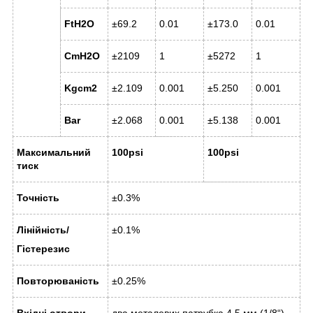
FtH
2
O
±69.2
0.01
±173.0
0.01
CmH
2
O
±2109
1
±5272
1
Kgcm
2
±2.109
0.001
±5.250
0.001
Bar
±2.068
0.001
±5.138
0.001
Максимальний
100psi
100psi
тиск
Точність
±0.3%
Лінійність/
±0.1%
Гістерезис
Повторюваність
±0.25%
Вхідні отвори
два металевих патрубка 4.5 мм (1/8
“
)