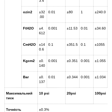
3.4
ozin
2
±32
0.01
±80
1
±240.0
0
.00
FtH
2
O
±4.
0.001
±11.53
0.01
±34.60
0
612
CmH
2
O
±14
0.1
±351.5
0.1
±1055
1
0.6
Kgcm
2
±0.
0.001
±0.351
0.001
±1.055
0
140
Bar
±0.
0.01
±0.344
0.001
±1.034
0
137
Максимальний
10
psi
20psi
100psi
тиск
Точність
±0.3%