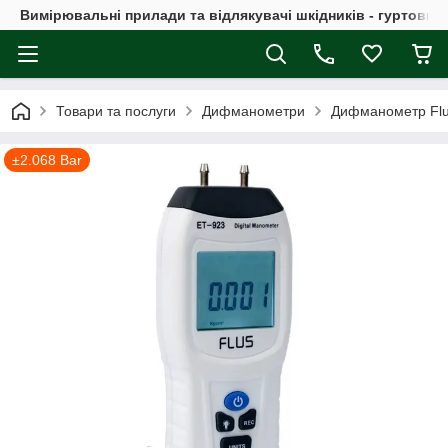
Вимірювальні прилади та відлякувачі шкідників - гуртовий
Товари та послуги
Дифманометри
Дифманометр Flus
±2.068 Bar