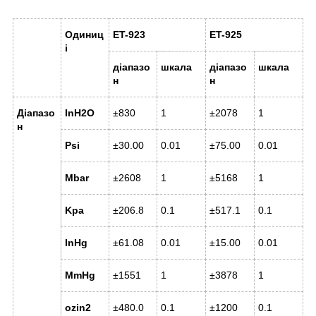
Одиниц
ET-923
ET-925
і
діапазо
шкала
діапазо
шкала
н
н
Діапазо
InH2O
±830
1
±2078
1
н
Psi
±30.00
0.01
±75.00
0.01
Mbar
±2608
1
±5168
1
Kpa
±206.8
0.1
±517.1
0.1
InHg
±61.08
0.01
±15.00
0.01
MmHg
±1551
1
±3878
1
ozin
2
±480.0
0.1
±1200
0.1