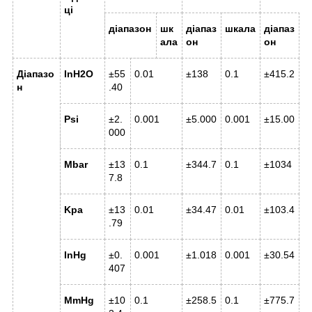
ці
діапазон
шк
діапаз
шкала
діапаз
ш
ала
он
он
Діапазо
InH2O
±55
0.01
±138
0.1
±415.2
0
н
.40
Psi
±2.
0.001
±5.000
0.001
±15.00
0
000
Mbar
±13
0.1
±344.7
0.1
±1034
1
7.8
Kpa
±13
0.01
±34.47
0.01
±103.4
0
.79
InHg
±0.
0.001
±1.018
0.001
±30.54
0
407
MmHg
±10
0.1
±258.5
0.1
±775.7
0