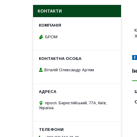
КОНТАКТИ
К
Х
БРОМ
Віталій Олександр Артем
І
Ц
С
просп. Берестейський, 77А, Київ,
Україна