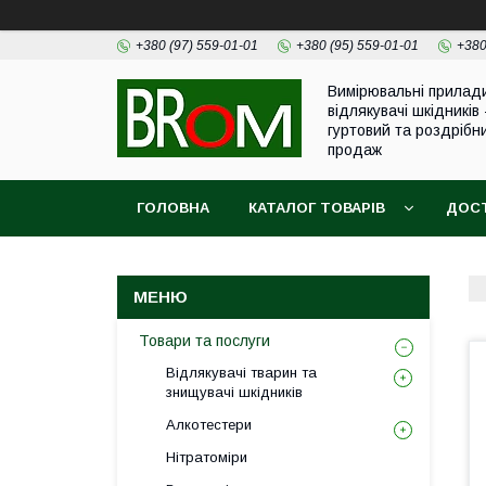
+380 (97) 559-01-01
+380 (95) 559-01-01
+380
Вимірювальні прилад
відлякувачі шкідників 
гуртовий та роздрібн
продаж
ГОЛОВНА
КАТАЛОГ ТОВАРІВ
ДОСТ
Товари та послуги
Відлякувачі тварин та
знищувачі шкідників
Алкотестери
Нітратоміри