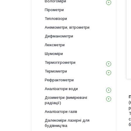
Вологоміри
Пірометри
Тепловізори
Анемометри, вітрометри
Дифманометри
Люксметри
Шумоміри
Термогігрометри
Термометри
Рефрактометри
Аналізатори води
Дозиметри (вимірювачі
(
радіації)
p
Аналізатори газів
T
с
Далекоміри лазерні для
б
будівництва