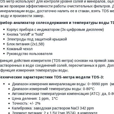
DS метр используют для контроля уровня солей и минералов, оце
ак же проверки эффективности работы очистительных фильтров. Д
инерализации воды, достаточно налить ее в стакан, взять TDS м
 воду и произвести замер.
Прибор-анализатор солесодержания и температуры воды TD
Корпус прибора с индикатором (Зх-цифровым дисплеем)
Кнопка "on/off" и "hold"
Электроды под защитной крышкой
Блок питания (2х1,5В)
Кожаный чехол
Руководство пользователя
ринцип действия измерителя (TDS-метра) основан на прямой зав
астворенных в воде соединений солей, пересчитанных в ppm. До
 функция измерения температуры воды.
Технические характеристики TDS-метра модели TDS-3:
Диапазон измерения минерализации воды: 0~9990 ppm (мг
Диапазон измерений температуры воды: 0-80°C
Автоматическая температурная компенсация (ATC): да, 0-
Цена деления: 1 ppm, 1°C
Точность: +/- 2%
Калибровка: заводская раствором NaCl 342 ppm
Элемент питания: 2 x 1.5V (тип 357A) в комплекте