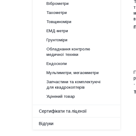
Т
Віброметри
т
Тахометри
м
в
Товщиноміри
ЕМД-метри
Грунтоміри
Обладнання контролю
медичної техніки
Ендоскопи
П
Мультиметри, мегаомметри
р
Запчастини та комплектуючі
-
для квадрокоптерів
Уцінений товар
Сертифікати та ліцензії
Відгуки