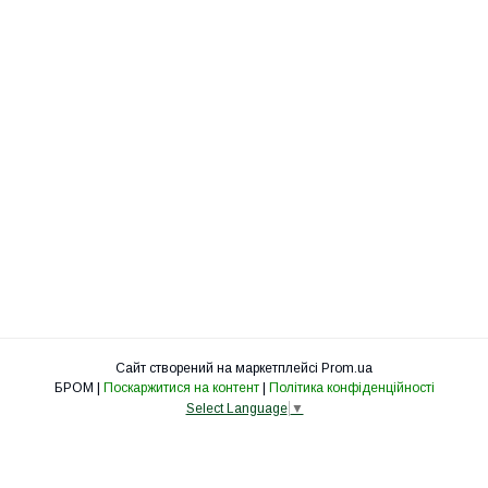
Сайт створений на маркетплейсі
Prom.ua
БРОМ |
Поскаржитися на контент
|
Політика конфіденційності
Select Language
▼