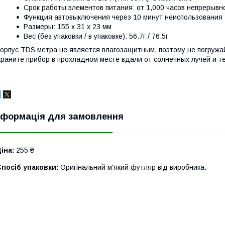
Срок работы элементов питания: от 1,000 часов непрерывн
Функция автовыключения через 10 минут неиспользования
Размеры: 155 x 31 x 23 мм
Вес (без упаковки / в упаковке): 56.7г / 76.5г
орпус TDS метра не является влагозащитным, поэтому не погружай
раните прибор в прохладном месте вдали от солнечных лучей и т
нформація для замовлення
іна:
255 ₴
посіб упаковки:
Оригінальний м'який футляр від виробника.