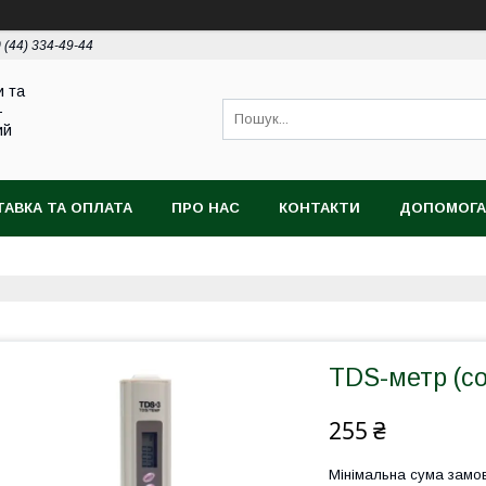
 (44) 334-49-44
и та
-
ий
АВКА ТА ОПЛАТА
ПРО НАС
КОНТАКТИ
ДОПОМОГА
TDS-метр (со
255 ₴
Мінімальна сума замов