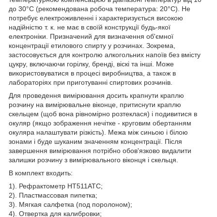
до 30°С (рекомендована робоча температура: 20°С). Не
потребує електроживленні і характеризується високою
надійністю т. к. не має в своїй конструкції будь-якої
електроніки. Призначений для визначення об'ємної
концентрації етилового спирту у розчинах. Зокрема,
застосовується для контролю алкогольних напоїв без вмісту
цукру, включаючи горілку, бренді, віскі та інші. Може
використовуватися в процесі виробництва, а також в
лабораторіях при приготуванні спиртових розчинів.
Для проведення вимірювання досить крапнути краплю
розчину на вимірювальне віконце, притиснути краплю
скельцем (щоб вона рівномірно розтеклася) і подивитися в
окуляр (якщо зображення нечітке - круговим обертанням
окуляра налаштувати різкість). Межа між синьою і білою
зонами і буде шуканим значенням концентрації. Після
завершення вимірювання потрібно обов'язково видалити
залишки розчину з вимірювального віконця і скельця.
В комплект входить:
1). Рефрактометр HT511ATC;
2). Пластмассовая пипетка;
3). Мягкая салфетка (под поролоном);
4). Отвертка для калибровки;