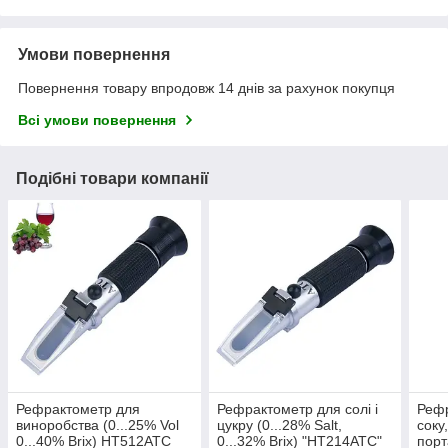
Умови повернення
Повернення товару впродовж 14 днів за рахунок покупця
Всі умови повернення
Подібні товари компанії
Рефрактометр для
Рефрактометр для солі і
Рефр
виноробства (0...25% Vol
цукру (0...28% Salt,
соку
0...40% Brix) HT512ATC
0...32% Brix) "HT214ATC"
порт