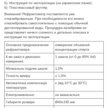
5). Инструкция по эксплуатации (на украинском языке);
6). Пластмассовый футляр.
Внимание! Рефрактометр поставляется уже
откалиброванным. При необходимости его можно
откалибровать самостоятельно с помощью обычной
дистиллированной воды. Процедура калибровки не
представляет ничего сложного и детально описана в
инструкции по эксплуатации.
Основное предназначение
измерение объемной
рефрактомера:
концентрации спирта
К-во шкал и диапазон
1 шкала (от 0 до 80% Vol)
измерения:
Мінімальна поділка шкали:
1,0%
Точність виміру:
± 1,0%
Автоматична компенсація
є (від 10°С до 30°С)
температури:
Електроживлення:
не вимагається
Габаритні розміри:
Ø40x195 мм