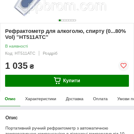
Рефрактометр для алкоголю, спирту (0...80%
Vol) "HT511ATC"
В наявності
Код: HT511ATC
Роздріб
1 035
₴
Купити
Опис
Характеристики
Доставка
Оплата
Умови п
Опис
Портативний ручний рефрактометр з автоматичною
температурною компенсацією в діапазоні температур від 10