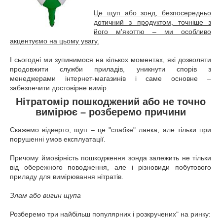
Це щуп або зонд, безпосередньо
дотичний з продуктом, точніше з
його м'якоттю – ми особливо
акцентуємо на цьому увагу.
І сьогодні ми зупинимося на кількох моментах, які дозволяти
продовжити служби приладів, уникнути спорів з
менеджерами інтернет-магазинів і саме основне –
забезпечити достовірне вимір.
Нітратомір пошкоджений або не точно
вимірює – розберемо причини
Скажемо відверто, щуп – це "слабке" ланка, але тільки при
порушенні умов експлуатації.
Причому ймовірність пошкодження зонда залежить не тільки
від обережного поводження, але і різновиди побутового
приладу для вимірювання нітратів.
Злам або вигин щупа
Розберемо три найбільш популярних і розкручених" на ринку: