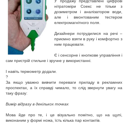
У продажу представлені цифрові
нітратоміри Соекс не тільки з
дозиметром і аналізатором води,
але і вмонтованим тестером
електромагнітного поля.
Дизайнери потрудилися на речі –
приємно взяти в руку і комфортно з
ним працювати.
Є і сенсорне і кнопкове управління і
сам пристрій стильне і зручне у використанні.
І навіть термометр додали.
?
За якщо уважно вивчити переваги приладу в рекламних
проспектах, а їх справді чимало, то слід звернути увагу на
таку фразу:
Вимір відразу в декількох точках
Мова йде про те, і це візуально помітно, що на щупі,
виконаним у формі ножа, їсть кілька пар контактів.