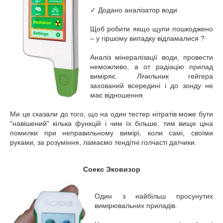
✓ Додано аналізатор води
Щоб робити якщо щупи пошкоджено
– у гіршому випадку відламалися ?
Аналіз мінералізації води, провести
неможливо, а от радіацію прилад
виміряє. Лічильник гейгера
захований всередині і до зонду не
має відношення.
Ми це сказали до того, що на один тестер нітратів може бути
"навішений" кілька функцій і чим їх більше, тим вище ціна
помилки при неправильному вимірі, коли самі, своїми
руками, за розуміння, ламаємо тендітні голчасті датчики.
Соекс Эковизор
Один з найбільш просунутих
вимірювальних приладів.