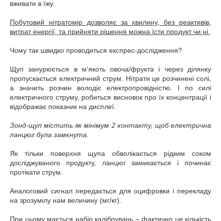
вживати в їжу.
Побутовий нітратомір дозволяє за хвилину, без реактивів,
витрат енергії, та прийняти рішення можна їсти продукт чи ні.
Чому так швидко проводиться експрес-дослідження?
Щуп занурюється в м'якоть овоча/фрукта і через ділянку
пропускається електричний струм. Нітрати це розчинені солі,
а значить розчин володіє електропровідністю. І по силі
електричного струму, робиться висновок про їх концентрації і
відображає показник на дисплеї.
Зонд-щуп містить як мінімум 2 контакту, щоб електрична
ланцюг була замкнута.
Як тільки поверхня щупа обволікається рідким соком
досліджуваного продукту, ланцюг замикається і починає
протікати струм.
Аналоговий сигнал передається для оцифровки і перекладу
на зрозумілу нам величину (мг/кг).
При цьому мається набір калібрувань – фактично це кількість