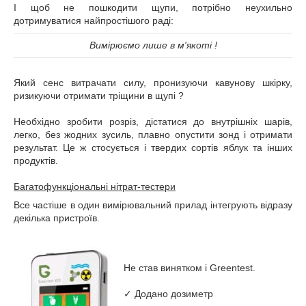
І щоб не пошкодити щупи, потрібно неухильно
дотримуватися найпростішого раді:
Вимірюємо лише в м'якоті !
Який сенс витрачати силу, пронизуючи кавунову шкірку,
ризикуючи отримати тріщини в щупі ?
Необхідно зробити розріз, дістатися до внутрішніх шарів,
легко, без жодних зусиль, плавно опустити зонд і отримати
результат. Це ж стосується і твердих сортів яблук та інших
продуктів.
Багатофункціональні нітрат-тестери
Все частіше в один вимірювальний прилад інтегрують відразу
декілька пристроїв.
Не став винятком і Greentest.
✓ Додано дозиметр