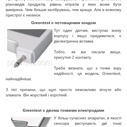
різновидів продуктів, рівень нітратів у яких може бути
виміряна. Чим більше калібрувань, тим краще. Але в кожному
пристрої є нюанси.
Greentest c потовщеним зондом
Тут один датчик, виступає знизу
корпусу і якщо придивитися, є
діелектрична вставка.
Тобто, як ми писали вище,
присутня 2 контакту.
Треба визнати, що з точки зору
надійності, ця модель Greentest,
найнадійніша.
З тієї причини, що щуп просто неможливо зігнути або
зламати. Він жорсткий і короткий.
Greentest c двома тонкими електродами
У більш сучасних апаратах, в якості
сенсора виступають дві тонкі