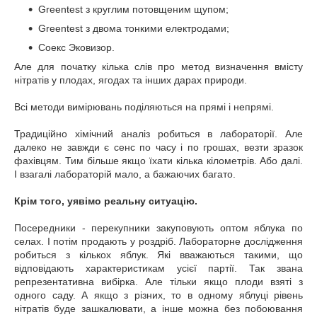
Greentest з круглим потовщеним щупом;
Greentest з двома тонкими електродами;
Соекс Эковизор.
Але для початку кілька слів про метод визначення вмісту
нітратів у плодах, ягодах та інших дарах природи.
Всі методи вимірювань поділяються на прямі і непрямі.
Традиційно хімічний аналіз робиться в лабораторії. Але
далеко не завжди є сенс по часу і по грошах, везти зразок
фахівцям. Тим більше якщо їхати кілька кілометрів. Або далі.
І взагалі лабораторій мало, а бажаючих багато.
Крім того, уявімо реальну ситуацію.
Посередники - перекупники закуповують оптом яблука по
селах. І потім продають у роздріб. Лабораторне дослідження
робиться з кількох яблук. Які вважаються такими, що
відповідають характеристикам усієї партії. Так звана
репрезентативна вибірка. Але тільки якщо плоди взяті з
одного саду. А якщо з різних, то в одному яблуці рівень
нітратів буде зашкалювати, а інше можна без побоювання