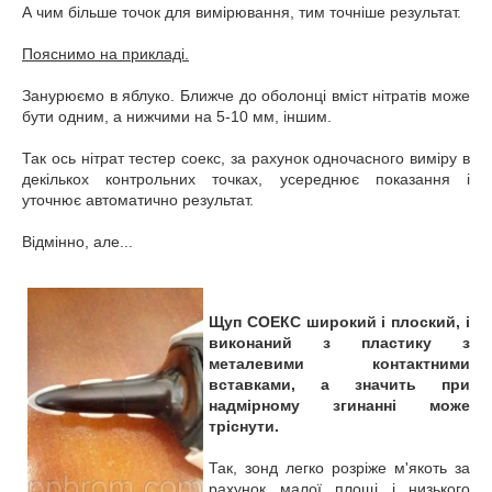
А чим більше точок для вимірювання, тим точніше результат.
Пояснимо на прикладі.
Занурюємо в яблуко. Ближче до оболонці вміст нітратів може
бути одним, а нижчими на 5-10 мм, іншим.
Так ось нітрат тестер соекс, за рахунок одночасного виміру в
декількох контрольних точках, усереднює показання і
уточнює автоматично результат.
Відмінно, але...
Щуп СОЕКС широкий і плоский, і
виконаний з пластику з
металевими контактними
вставками, а значить при
надмірному згинанні може
тріснути.
Так, зонд легко розріже м'якоть за
рахунок малої площі і низького