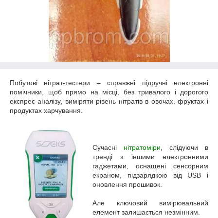
Побутові нітрат-тестери – справжні підручні електронні
помічники, щоб прямо на місці, без тривалого і дорогого
експрес-аналізу, виміряти рівень нітратів в овочах, фруктах і
продуктах харчування.
Сучасні
нітратоміри
, слідуючи в
тренді з іншими електронними
гаджетами, оснащені сенсорним
екраном, підзарядкою від USB і
оновлення прошивок.
Але ключовий вимірювальний
елемент залишається незмінним.