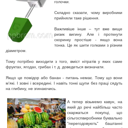
голочки.
Складно сказати, чому виробники
прийняли таке рішення.
Важливіше інше – тут вже вище
ризик вигину. Але і проткнути
скоринку простіше - якщо вона
тонка. Це як шити голками з різним
діаметром.
Тому потрібно виходити з того, вміст нітратів у яких саме
фруктах, ягодах, грибах і т. д. доведеться визначати.
Якщо це помідор або банан - питань немає. Тому що вони
м'які. І зовні і всередині. І навіть тонкі щупи без праці сядуть
на глибину, не згинаючись.
А тепер візьмемо кавун, на
який до речі найбільш часто
скаржаться покупці, що
сільгоспвиробники буквально
"перегодовують" баштанні