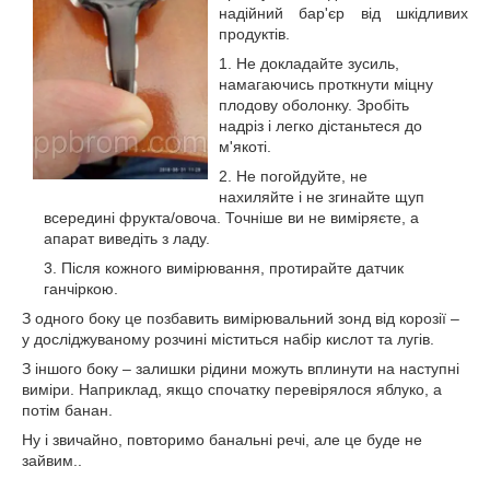
надійний бар'єр від шкідливих
продуктів.
Не докладайте зусиль,
намагаючись проткнути міцну
плодову оболонку. Зробіть
надріз і легко дістаньтеся до
м'якоті.
Не погойдуйте, не
нахиляйте і не згинайте щуп
всередині фрукта/овоча. Точніше ви не виміряєте, а
апарат виведіть з ладу.
Після кожного вимірювання, протирайте датчик
ганчіркою.
З одного боку це позбавить вимірювальний зонд від корозії –
у досліджуваному розчині міститься набір кислот та лугів.
З іншого боку – залишки рідини можуть вплинути на наступні
виміри. Наприклад, якщо спочатку перевірялося яблуко, а
потім банан.
Ну і звичайно, повторимо банальні речі, але це буде не
зайвим..