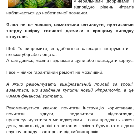
мінеральними добривами і
відповідно рівень нітратів
наближається до небезпечної позначки.
Якщо по не знанню, намагатися натиснути, протикаючи
тверду шкірку, голчасті датчики в кращому випадку
зігнуться.
Щоб їх випрямити, знадобляться слюсарні інструменти –
плоскогубці або лещата.
А там дивись, можна і відламати щупи або пошкодити корпус.
І все – ніякої гарантійний ремонт не можливий.
А якщо ремонтувати вимірювальний прилад за гроші,
виявиться, що вигідніше купити новий нітратомір, а це
чималі фінансові витрати.
Рекомендується уважно почитати інструкцію користувача,
почитати відгуки, подивитися відеоогляди,
проконсультуватися з менеджерами – вони продають кожен
день, знають відповіді на питання і звісно будуть готові дати
слушну пораду і застерегти від хибних кроків.