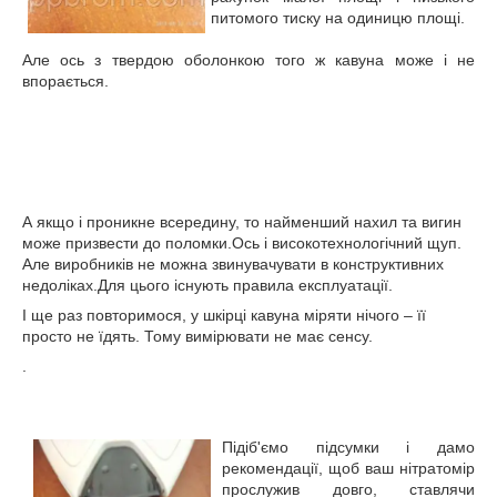
питомого тиску на одиницю площі.
Але ось з твердою оболонкою того ж кавуна може і не
впорається.
А якщо і проникне всередину, то найменший нахил та вигин
може призвести до поломки.Ось і високотехнологічний щуп.
Але виробників не можна звинувачувати в конструктивних
недоліках.Для цього існують правила експлуатації.
І ще раз повторимося, у шкірці кавуна міряти нічого – її
просто не їдять. Тому вимірювати не має сенсу.
.
Підіб'ємо підсумки і дамо
рекомендації, щоб ваш нітратомір
прослужив довго, ставлячи