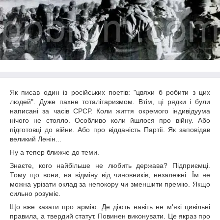
Як писав один із російських поетів: "цвяхи б робити з цих
людей". Дуже пахне тоталітаризмом. Втім, ці рядки і були
написані за часів СРСР. Коли життя окремого індивідуума
нічого не стояло. Особливо коли йшлося про війну. Або
підготовці до війни. Або про відданість Партії. Як заповідав
великий Ленін...
Ну а тепер ближче до теми.
Знаєте, кого найбільше не любить держава? Підприємці.
Тому що вони, на відміну від чиновників, незалежні. Їм не
можна урізати оклад за непокору чи зменшити премію. Якщо
сильно розуміє.
Що вже казати про армію. Де діють навіть не м'які цивільні
правила, а твердий статут. Повинен виконувати. Це якраз про