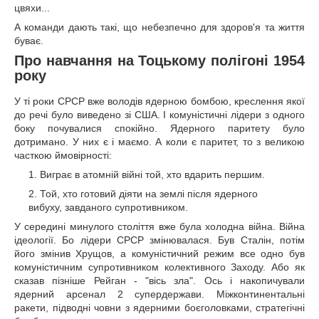
цвяхи...
А команди дають такі, що небезпечно для здоров'я та життя
буває.
Про навчання на Тоцькому полігоні 1954
року
У ті роки СРСР вже володів ядерною бомбою, креслення якої
до речі було виведено зі США. І комуністичні лідери з одного
боку почувалися спокійно. Ядерного паритету було
дотримано. У них є і маємо. А коли є паритет, то з великою
часткою ймовірності:
Виграє в атомній війні той, хто вдарить першим.
Той, хто готовий діяти на землі після ядерного
вибуху, завданого супротивником.
У середині минулого століття вже була холодна війна. Війна
ідеології. Бо лідери СРСР змінювалася. Був Сталін, потім
його змінив Хрущов, а комуністичний режим все одно був
комуністичним супротивником колективного Заходу. Або як
сказав пізніше Рейган - "вісь зла". Ось і накопичували
ядерний арсенал 2 супердержави. Міжконтинентальні
ракети, підводні човни з ядерними боєголовками, стратегічні