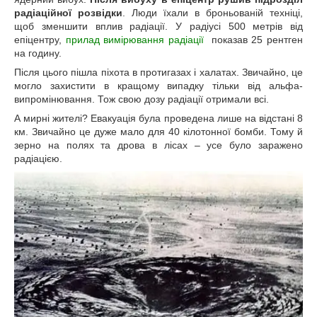
радіаційної розвідки
. Люди їхали в броньованій техніці,
щоб зменшити вплив радіації. У радіусі 500 метрів від
епіцентру,
прилад вимірювання радіації
показав 25 рентген
на годину.
Після цього пішла піхота в протигазах і халатах. Звичайно, це
могло захистити в кращому випадку тільки від альфа-
випромінювання. Тож свою дозу радіації отримали всі.
А мирні жителі? Евакуація була проведена лише на відстані 8
км. Звичайно це дуже мало для 40 кілотонної бомби. Тому й
зерно на полях та дрова в лісах – усе було заражено
радіацією.