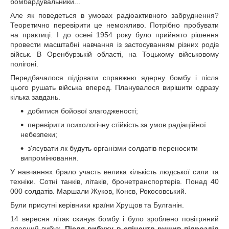
бомбардувальники...
Але як поведеться в умовах радіоактивного забруднення?
Теоретично перевірити це неможливо. Потрібно пробувати
на практиці. І до осені 1954 року було прийнято рішення
провести масштабні навчання із застосуванням різних родів
військ. В Оренбурзькій області, на Тоцькому військовому
полігоні.
Передбачалося підірвати справжню ядерну бомбу і після
цього рушать війська вперед. Планувалося вирішити одразу
кілька завдань.
добитися бойової злагодженості;
перевірити психологічну стійкість за умов радіаційної
небезпеки;
з'ясувати як будуть організми солдатів переносити
випромінювання.
У навчаннях брало участь велика кількість людської сили та
техніки. Сотні танків, літаків, бронетранспортерів. Понад 40
000 солдатів. Маршали Жуков, Конєв, Рокосовський.
Були присутні керівники країни Хрущов та Булганін.
14 вересня літак скинув бомбу і було зроблено повітряний
ядерний вибух.
Після вибуху в епіцентр рушив підрозділ