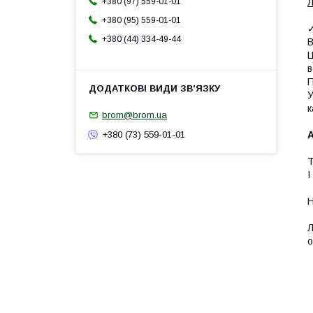
Л
+380 (97) 559-01-01
+380 (95) 559-01-01
✓
+380 (44) 334-49-44
В
Ц
в
П
У
к
brom@brom.ua
+380 (73) 559-01-01
Т
І
Н
Л
о