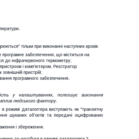
мператури.
орюються" тільки при виконанні наступних кроків:
е програмне забезпечення, що міститься на
ся до інфрачервоного термометру;
 пристроєм і комп'ютером. Реєстратор
 зовнішній пристрій;
вання програмного забезпечення.
кість у налаштуваннях, полегшує виконання
 вплив людського фактору.
и в режимі даталоггера виступають як "транзитну
ння шуканих об'єктів та передачі оцифрованих
аження і збереження.
ючення до ноутбука в режимі даталоггера ?