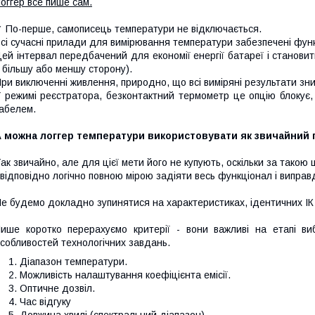
оггер все пише сам.
 По-перше, самописець температури не відключається.
сі сучасні прилади для вимірювання температури забезпечені фун
ей інтервал передбачений для економії енергії батареї і станови
 більшу або меншу сторону).
ри виключенні живлення, природно, що всі виміряні результати зни
 режимі реєстратора, безконтактний термометр це опцію блокує
абелем.
А можна логгер температури використовувати як звичайний 
ак звичайно, але для цієї мети його не купують, оскільки за так
 відповідно логічно повною мірою задіяти весь функціонал і виправ
е будемо докладно зупинятися на характеристиках, ідентичних ІК
ише коротко перерахуємо критерії - вони важливі на етапі ви
собливостей технологічних завдань.
Діапазон температури.
Можливість налаштування коефіцієнта емісії.
Оптичне дозвіл.
Час відгуку