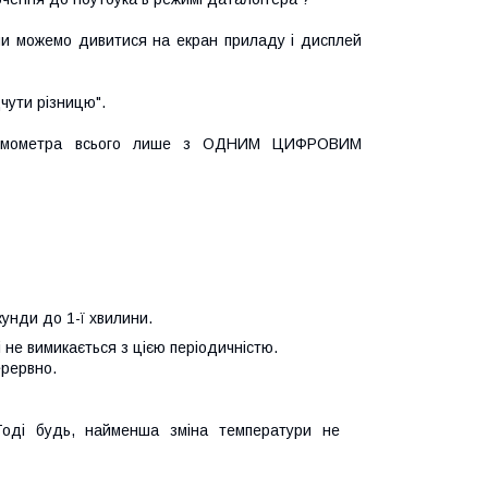
ми можемо дивитися на екран приладу і дисплей
ідчути різницю".
ермометра всього лише з ОДНИМ ЦИФРОВИМ
унди до 1-ї хвилини.
не вимикається з цією періодичністю.
ерервно.
 Тоді будь, найменша зміна температури не