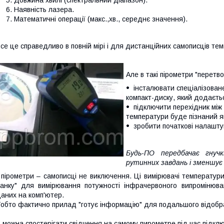
Довжина хвилі (спектральний діапазон).
Наявність лазера.
Математичні операції (макс.,хв., середнє значення).
се це справедливо в повній мірі і для дистанційних самописців те
Але в такі пірометри "перетв
інсталювати спеціалізован
компакт-диску, який додаєть
підключити перехідник між
температури буде пізнаний як
зробити початкові налашту
Будь-ПО передбачає гнуч
рутинних завдань і зменшує
 пірометри – самописці не виключення. Ці вимірювачі температур
анку" для вимірювання потужності інфрачервоного випромінюва
аних на комп'ютер.
обто фактично прилад "готує інформацію" для подальшого відобр
 можна спостерігати свідчення на самому пирометре під час підкл