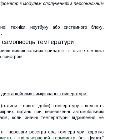
пірометр з модулем сполученнях з персональним
ної техніки: ноутбуку або системного блоку,
.
– самописець температури
зинів вимірювальних приладів і в статтях можна
х пристроїв:
и дистанційному вимірюванні температури.
(години і навіть доби) температуру і вологість
пірних питань при перевезенні автомобільним
іалів, коли значні температурні відхилення не
ті і переваги реєстратора температури, коротко
рометр - інфрачервоний термометр
без функції