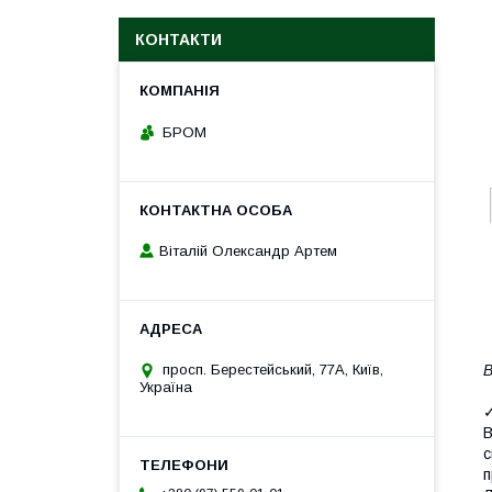
КОНТАКТИ
БРОМ
Віталій Олександр Артем
В
просп. Берестейський, 77А, Київ,
Україна
✓
с
п