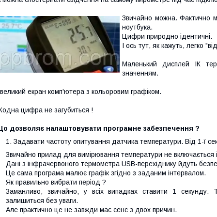
Звичайно можна. Фактично 
ноутбука.
Цифри природно ідентичні.
І ось тут, як кажуть, легко "в
Маленький дисплей ІК т
значенням.
 великий екран комп'ютера з кольоровим графіком.
одна цифра не загубиться !
Що дозволяє налаштовувати програмне забезпечення ?
Задавати частоту опитування датчика температури. Від 1-ї сек
Звичайно прилад для вимірювання температури не включається і 
Дані з інфрачервоного термометра USB-перехіднику йдуть безп
Це сама програма малює графік згідно з заданим інтервалом.
Як правильно вибрати період ?
Заманливо, звичайно, у всіх випадках ставити 1 секунду.
залишиться без уваги.
Але практично це не завжди має сенс з двох причин.