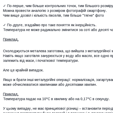
✓ По-перше, чим більше контрольних точок, тим більшого розмір
Можна провести аналогію з розміром фотографій смартфону.
Чим вище дозвіл і кількість пікселів, тим більше "тягне" фото
✓ По-друге, згадаймо про таке поняття як інерційність.
Температура не може радикально змінитися за соті або десяті ч
Приклад.
Охолоджується металева заготовка, що вийшла з металургійної 
Навіть якщо заготівля занурюється у воду або масло, все одно п
залежить від маси, і початкової температури.
Але це крайній випадок.
Якщо ж брати інші металургійні операції: нормалізація, загартува
може обчислюватися хвилинами або десятками хвилин.
Приклад.
Температура падає на 10°С в хвилину або на 0,17°С в секунду.
У цьому випадку, не має принципової різниці – встановити період 