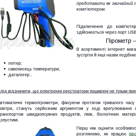
представити як звичайний 
комп'ютером.
Підключення до комп'ютер
здійснюється через порт USB
Пірометр 
В асортименті інтернет мага
зустріти й інші назви подібни
логгер;
самописець температури;
даталогер:.
лід відзначити, що електронні реєстратори поширені не тільки пр
втоматичні термогігрометри, фіксуючи протягом тривалого часу 
овітря, стануть серйозним аргументом у ході врегулювання с
ранспортом швидкопсувних продуктів, ліків, біологічних матер
опустимі.
Перш ніж оцінити особливос
розглянемо, як працює
пі