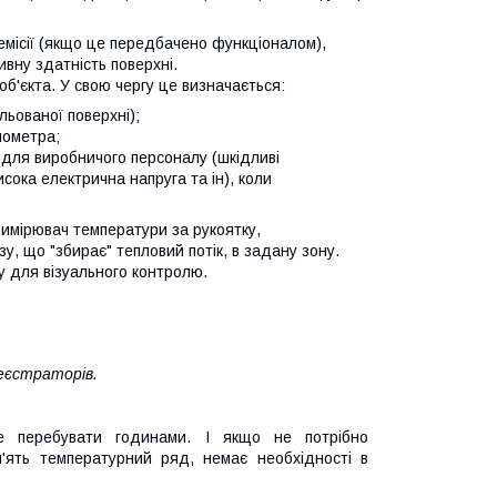
місії (якщо це передбачено функціоналом),
вну здатність поверхні.
об'єкта. У свою чергу це визначається:
ьованої поверхні);
мометра;
 для виробничого персоналу (шкідливі
висока електрична напруга та ін), коли
имірювач температури за рукоятку,
, що "збирає" тепловий потік, в задану зону.
 для візуального контролю.
еєстраторів.
е перебувати годинами. І якщо не потрібно
'ять температурний ряд, немає необхідності в