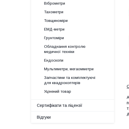
Віброметри
Тахометри
Товщиноміри
ЕМД-метри
Грунтоміри
Обладнання контролю
медичної техніки
Ендоскопи
Мультиметри, мегаомметри
Запчастини та комплектуючі
для квадрокоптерів
С
Уцінений товар
А
п
Сертифікати та ліцензії
т
д
Відгуки