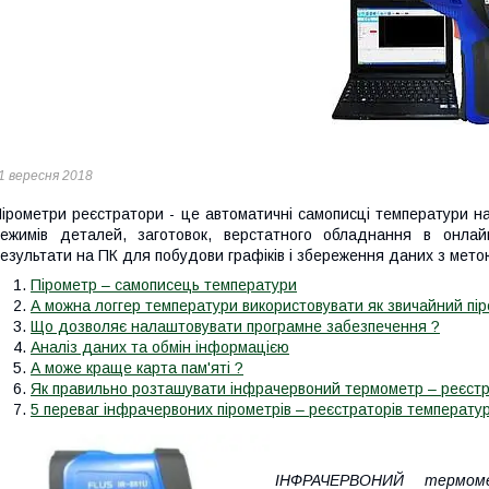
1 вересня 2018
ірометри реєстратори - це автоматичні самописці температури н
ежимів деталей, заготовок, верстатного обладнання в онлай
езультати на ПК для побудови графіків і збереження даних з мето
Пірометр – самописець температури
А можна логгер температури використовувати як звичайний пі
Що дозволяє налаштовувати програмне забезпечення ?
Аналіз даних та обмін інформацією
А може краще карта пам'яті ?
Як правильно розташувати інфрачервоний термометр – реєстр
5 переваг інфрачервоних пірометрів – реєстраторів температу
ІНФРАЧЕРВОНИЙ термом