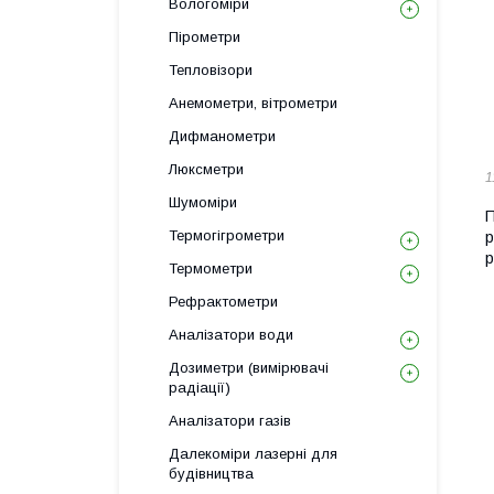
Вологоміри
Пірометри
Тепловізори
Анемометри, вітрометри
Дифманометри
Люксметри
1
Шумоміри
П
Термогігрометри
р
р
Термометри
Рефрактометри
Аналізатори води
Дозиметри (вимірювачі
радіації)
Аналізатори газів
Далекоміри лазерні для
будівництва