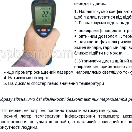
передачі даних.
Налаштовуємо коефіцієнт е
щоб підлаштуватися під відби
Розраховуємо відстань до 
розмірами (площею контрол
оптичним дозволом ІК тер
наявністю факторів ризику
хімічні випари, гарячий пар, 
ближче підійти не можна.
Утримуючи дистанційний в
направляємо приймальню лінзу
Якщо пірометр оснащений лазером, направляємо светящую точку
Натискаємо на курок.
На дисплеї спостерігаємо значення температури
ідразу відзначимо дві відмінності безконтактних термометрів р
 По-перше, не потрібно постійно тримати натиснутим курок.
В режимі логер температури, інфрачервоний термометр мож
постереження результатів онлайн, а важливий записаний в пам
рисутності людини.