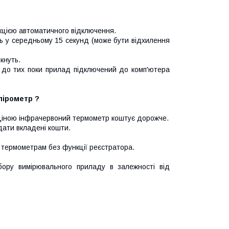
кцією автоматичного відключення.
ть у середньому 15 секунд (може бути відхилення
кнуть.
, до тих поки прилад підключений до комп'ютера
пірометр ?
ою ціною інфрачервоний термометр коштує дорожче.
дати вкладені кошти.
 термометрам без функції реєстратора.
бору вимірювального приладу в залежності від