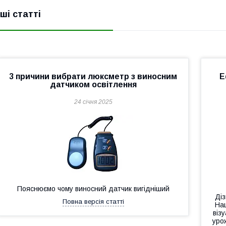
нші статті
3 причини вибрати люксметр з виносним
Е
датчиком освітлення
24 січня 2025
Пояснюємо чому виносний датчик вигідніший
Діз
Повна версія статті
Наш
віз
уро