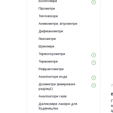
Вологоміри
Пірометри
Тепловізори
Анемометри, вітрометри
Дифманометри
Люксметри
Шумоміри
Термогігрометри
Термометри
Рефрактометри
Аналізатори води
Дозиметри (вимірювачі
2
радіації)
Аналізатори газів
П
Далекоміри лазерні для
п
будівництва
ц