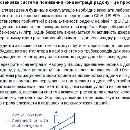
становка системи пониження концентрації радону - це прос
ісля введення будинку в експлуатацію необхідно виконати лаборат
гентство з охорони навколишнього середовища США (US EPA - Unite
становлює прийнятний рівень активності радону на рівні 4 (pCi / L)
диниці активності, що використовуються в країнах Європейського С
беккерель) / Літр. Один бекерель визначається як активність джере
ередньому один радіоактивний розпад, в даному випадку розпаду
удинки з пасивною системою можуть бути модернізовані до активн
будованого вентилятора в парі з системою трубопроводів для зни
адіаційного моніторингу за активністю радону, що безпосереднь
еревірити концентрацію Радону у Вашому приміщенні можна з до
адону, радіометри радону"
, що представлені на нашому сайті Bro
истемы радиационного мониторинга за активностью радона и по 
адона в помещении передают сигнал тревоги на дисплей устройст
втоматически включают вентилятор, тем самым удаляя из помеще
ак правило, пассивная система включает распределительную коро
становку вентилятора. Это оборудование также используется не
онтроля влажности в подвалах и первых этажах зданий.