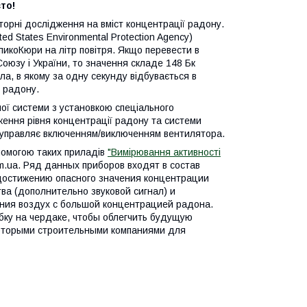
то!
орні дослідження на вміст концентрації радону.
d States Environmental Protection Agency)
 пикоКюри на літр повітря. Якщо перевести в
оюзу і України, то значення складе 148 Бк
ла, в якому за одну секунду відбувається в
 радону.
ої системи з установкою спеціального
ження рівня концентрації радону та системи
о управляє включенням/виключенням вентилятора.
помогою таких приладів
"Вимірювання активності
m.ua. Ряд данных приборов входят в состав
достижению опасного значения концентрации
ва (дополнительно звуковой сигнал) и
ния воздух с большой концентрацией радона.
бку на чердаке, чтобы облегчить будущую
которыми строительными компаниями для