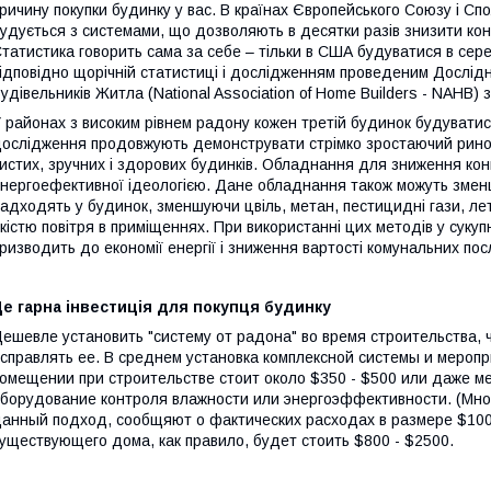
ричину покупки будинку у вас. В країнах Європейського Союзу і 
удується з системами, що дозволяють в десятки разів знизити ко
татистика говорить сама за себе – тільки в США будуватися в сере
ідповідно щорічній статистиці і дослідженням проведеним Дослід
удівельників Житла (National Association of Home Builders - NAHB) 
 районах з високим рівнем радону кожен третій будинок будуватис
ослідження продовжують демонструвати стрімко зростаючий ринок
истих, зручних і здорових будинків. Обладнання для зниження кон
нергоефективної ідеологією. Дане обладнання також можуть зменши
адходять у будинок, зменшуючи цвіль, метан, пестицидні гази, летк
кістю повітря в приміщеннях. При використанні цих методів у суку
ризводить до економії енергії і зниження вартості комунальних по
е гарна інвестиція для покупця будинку
ешевле установить "систему от радона" во время строительства, 
справлять ее. В среднем установка комплексной системы и мероп
омещении при строительстве стоит около $350 - $500 или даже м
борудование контроля влажности или энергоэффективности. (Мно
анный подход, сообщяют о фактических расходах в размере $100
уществующего дома, как правило, будет стоить $800 - $2500.