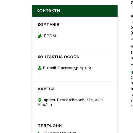
У
П
КОНТАКТИ
А
в
о
(
БРОМ
с
Б
в
р
П
Віталій Олександр Артем
р
с
р
а
К
у
просп. Берестейський, 77А, Київ,
Україна
к