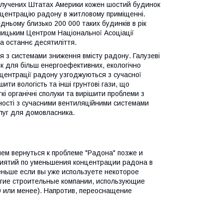
Сполучених Штатах Америки кожен шостий будинок
нцентрацію радону в житловому приміщенні.
дньому близько 200 000 таких будинків в рік
ницьким Центром Національної Асоціації
за останнє десятиліття.
я з системами зниження вмісту радону. Галузеві
 для більш енергоефективних, екологічно
центрації радону узгоджуються з сучасної
ти вологість та інші грунтові гази, що
і органічні сполуки та вирішити проблеми з
пності з сучасними вентиляційними системами
слуг для домовласника.
чем вернуться к проблеме "Радона" позже и
риятий по уменьшения концентрации радона в
еньше если вы уже используете некоторое
гие строительные компании, использующие
 или менее). Напротив, переоснащение