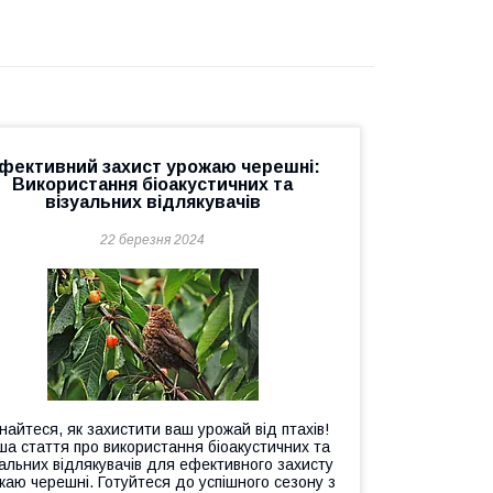
фективний захист урожаю черешні:
Використання біоакустичних та
візуальних відлякувачів
22 березня 2024
найтеся, як захистити ваш урожай від птахів!
а стаття про використання біоакустичних та
уальних відлякувачів для ефективного захисту
жаю черешні. Готуйтеся до успішного сезону з