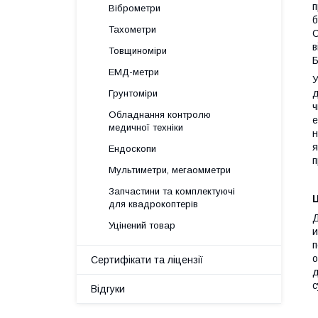
п
Віброметри
б
Тахометри
С
в
Товщиноміри
Б
ЕМД-метри
У
д
Грунтоміри
ч
Обладнання контролю
е
медичної техніки
н
я
Ендоскопи
п
Мультиметри, мегаомметри
Запчастини та комплектуючі
Ц
для квадрокоптерів
Д
Уцінений товар
и
п
о
Сертифікати та ліцензії
д
с
Відгуки